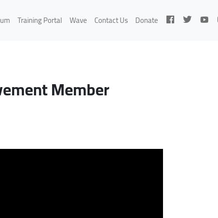
rum
Training Portal
Wave
Contact Us
Donate
Movement Member