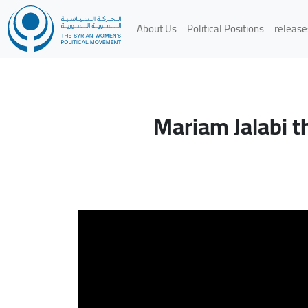
About Us
Political Positions
release
Mariam Jalabi 