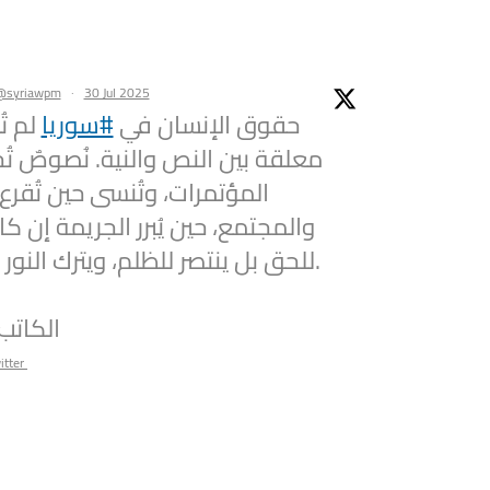
@syriawpm
·
30 Jul 2025
حقوق الإنسان في
#سوريا
لم تُ
معلقة بين النص والنية. نُصوصٌ تُ
المؤتمرات، وتُنسى حين تُقر.
والمجتمع، حين يُبرر الجريمة إن كان
للحق بل ينتصر للظلم، ويترك النور حائرًا على العتبة.
الكاتب
itter
@syriawpm
·
25 Jul 2025
he Syrian Women’s Political