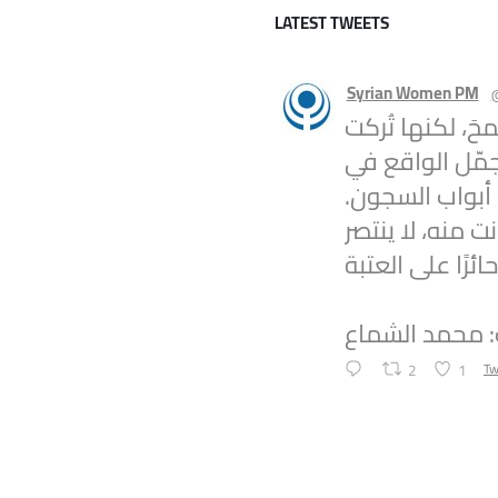
LATEST TWEETS
Syrian Women PM
محَ، لكنها تُركت
جمّل الواقع في
ع أبواب السجون
ت منه، لا ينتصر
: محمد الشماع
2
1
Tw
Syrian Women PM
Statement by t