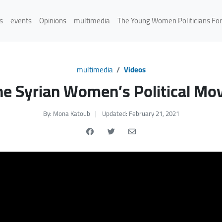
s
events
Opinions
multimedia
The Young Women Politicians Fo
multimedia
Videos
the Syrian Women’s Political 
By: Mona Katoub
|
Updated: February 21, 2021