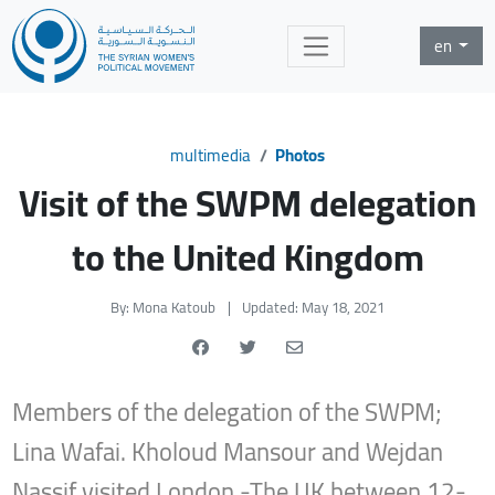
en
multimedia
Photos
Visit of the SWPM delegation
to the United Kingdom
By: Mona Katoub
|
Updated: May 18, 2021
Members of the delegation of the SWPM;
Lina Wafai. Kholoud Mansour and Wejdan
Nassif visited London -The UK between 12-