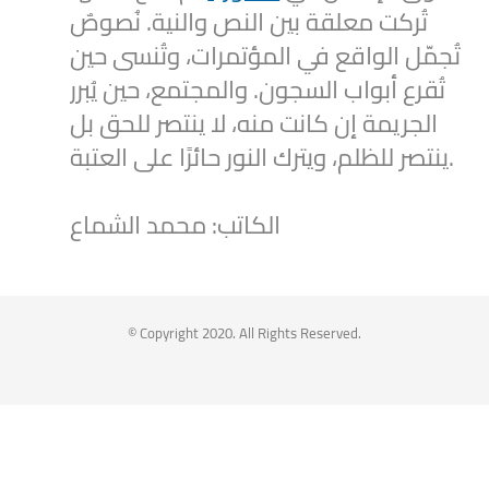
تُركت معلقة بين النص والنية. نُصوصٌ
تُجمّل الواقع في المؤتمرات، وتُنسى حين
تُقرع أبواب السجون. والمجتمع، حين يُبرر
الجريمة إن كانت منه، لا ينتصر للحق بل
ينتصر للظلم، ويترك النور حائرًا على العتبة.
الكاتب: محمد الشماع
2
1
Twitter
Syrian Women PM
@syriawpm
·
25 Jul 2025
© Copyright 2020. All Rights Reserved.
Statement by the Syrian Women’s
Political Movement on the Latest
Escalations in As-Suwayda