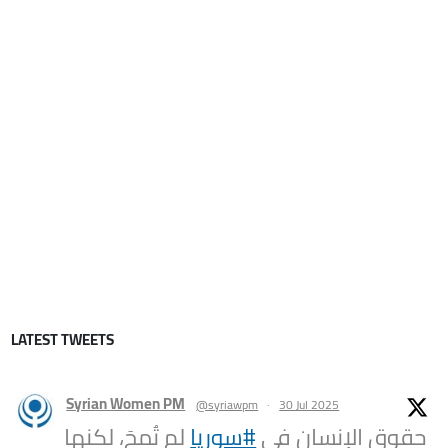
LATEST TWEETS
Syrian Women PM
@syriawpm
·
30 Jul 2025
حقوق الإنسان في
#سوريا
لم تُمحَ، لكنها