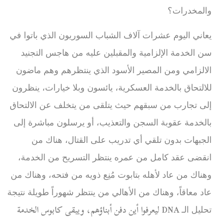
والمخدرات؟
يعاني اليوم عشرات آلاف الشباب السوريون الذي باتوا في
سن الخدمة الإلزامية والمقبلين عليه من هاجس التجنيد
الالزامي ومن المصير الأسود الذي ينتظرهم وهم ماضون
للالتحاق بالخدمة العسكرية، يائسون وبلا خيارات، ينظرون
إلى تجارب من سبقهم حيث يتلقى من يتخلف عن الالتحاق
بالخدمة عقوبة السجن والتعذيب، أو يرسلون مباشرة إلى
الجبهات بدون تلقي أي تدريب على القتال، هناك من
انقضى عقد كامل من عمره ينتظر التسريح من الخدمة،
وهناك من عاد لأهله بتابوت مُنِع ذويه من فتحه، وهناك من
عاد معاقاً، وهناك من الأهالي من ينتظر شهوراً طويلة نتيجة
DNA
ليعرفوا أين دفن أبناؤهم، ويبقى كابوس الخدمة
تحليل الـ