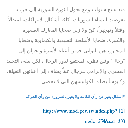
منذ تسع سنوات ومع تحول الثورة السورية إلى حرب،
تعرضت النساء السوريات لكافة أشكال الانتهاكات، اعتقالاً
وقتلاً وتهجيراً، كنّ ولا زلن ضحايا المعارك الصغيرة
والكبيرة، ضحايا الأسلحة التقليدية والكيماوية وضحايا
المجازر، هن اللواتي حملن أعباء الأسرة وتحولن إلى
“رجال” وفق نظرة المجتمع لدور الرجال، لكن يبقى التجنيد
القسري والإلزامي للرجال عبئاً يضاف إلى أعبائهن الثقيلة،
وكابوساً يضاف لكوابيسهن التي لا تحصى.
*المقال يعبر عن رأي الكاتبة ولا يعبر بالضرورة عن رأي الحركة
http://www.mod.gov.sy/index.php?
[1]
node=554&cat=303