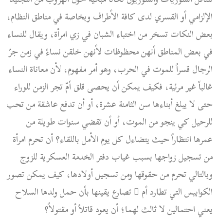
الإلزامي أو القسري لدى كافة الأطراف وبخاصة في مناطق النظام،
بعض النكات تسخر من اختباء الشبان في زي امرأة، ويقال للنساء
في بعض المناطق أنهن محظوظات لأنهن خلقن نساءً في زمن جرّ
الرجال قسراً للموت في الحرب، وهو أمر مفهوم، لأن معاناة النساء
غالباً غير مرئية، فكيف يمكن أن يحصى قلق أمّ تجر الزمن للوراء
حتى لا يبلغ أبناءها سن الثامنة عشرة، أو أن تدفع عاشقة من تحب
للرحيل كي ينجو من الموت، أو أن تقضي سنوات طويلة من
عمرها انتظاراً حيث يتضاءل كل يوم الأمل باللقاء؟ أن تحرم امرأة
من تسجيل زواجها بسبب غياب دفتر الخدمة العسكرية للزوج
وبالتالي تحرم من حقوقها ومن تسجيل أولادها، كيف يمكن تصور
الكوابيس التي تطارد أم ّ تصارع يقينها بأن حمل ولدها السلاح
يعني احتمالين لا ثالث لهما؛ أن يعود قاتلاً أو مقتولاً؟