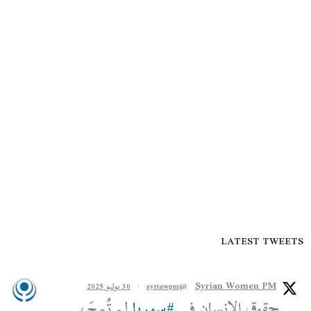
LATEST TWEETS
Syrian Women PM
@syriawpm
·
30 يوليو 2025
حقوق الإنسان في
#سوريا
لم تُمحَ،