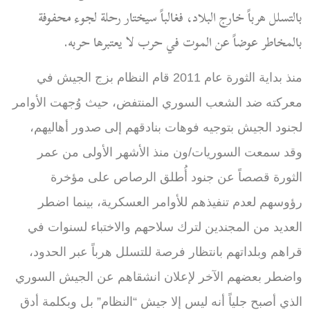
بالتسلل هرباً خارج البلاد، فغالباً سيختار رحلة لجوء محفوفة
بالمخاطر عوضاً عن الموت في حرب لا يعتبرها حربه.
منذ بداية الثورة عام 2011 قام النظام بزج الجيش في
معركته ضد الشعب السوري المنتفض، حيث وُجهت الأوامر
لجنود الجيش بتوجيه فوهات بنادقهم إلى صدور أهاليهم،
وقد سمعت السوريات/ون منذ الأشهر الأولى من عمر
الثورة قصصاً عن جنود أُطلق الرصاص على مؤخرة
رؤوسهم لعدم تنفيذهم للأوامر العسكرية، بينما اضطر
العديد من المجندين لترك سلاحهم والاختباء لسنوات في
قراهم وبلداتهم بانتظار فرصة للتسلل هرباً عبر الحدود،
واضطر بعضهم الآخر لإعلان انشقاهم عن الجيش السوري
الذي أصبح جلياً أنه ليس إلا جيش “النظام” بل وبكلمة أدق