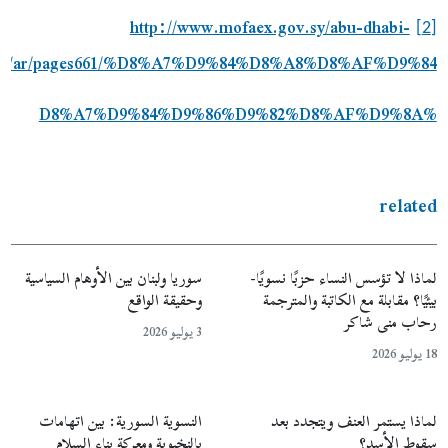
http://www.mofaex.gov.sy/abu-dhabi-
[2]
ssy/ar/pages661/%D8%A7%D9%84%D8%A8%D8%AF%D9%84-
%D8%A7%D9%84%D9%86%D9%82%D8%AF%D9%8A
related
لماذا لا تؤسس النساء حزبًا نسويًا-
سوريا ولبنان بين الأوهام السياسية
بيئيًا؟ مقابلة مع الكاتبة والمترجمة
وحقيقة الواقع
رحاب منى شاكر
3 يوليو 2026
18 يوليو 2026
لماذا يستمر العنف ويتجدد بعد
النسوية السورية: بين اتهامات
سقوط الأسد؟
بالنخبوية ومعركة بناء السلام