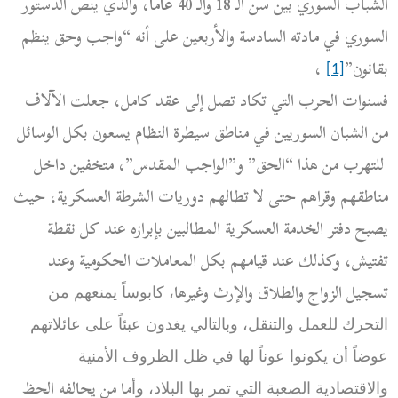
الشباب السوري بين سن الـ 18 والـ 40 عاماً، والذي ينص الدستور
السوري في مادته السادسة والأربعين على أنه “واجب وحق ينظم
بقانون”
،
[1]
فسنوات الحرب التي تكاد تصل إلى عقد كامل، جعلت الآلاف
من الشبان السوريين في مناطق سيطرة النظام يسعون بكل الوسائل
للتهرب من هذا “الحق” و”الواجب المقدس”، متخفين داخل
مناطقهم وقراهم حتى لا تطالهم دوريات الشرطة العسكرية، حيث
يصبح دفتر الخدمة العسكرية المطالبين بإبرازه عند كل نقطة
تفتيش، وكذلك عند قيامهم بكل المعاملات الحكومية وعند
تسجيل الزواج والطلاق والإرث وغيرها
،
كابوساً يمنعهم من
التحرك للعمل والتنقل، وبالتالي يغدون عبئاً على عائلاتهم
عوضاً أن يكونوا عوناً لها في ظل الظروف الأمنية
ما من يحالفه الحظ
والاقتصادية الصعبة التي تمر بها البلاد، و
أ