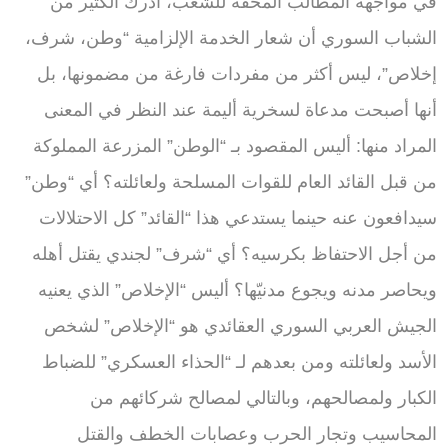
في مواجهة المطالب المحقة للشعب، أدرك الكثير من
الشباب السوري أن شعار الخدمة الإلزامية “وطن، شرف،
إخلاص”، ليس أكثر من مفردات فارغة من مضمونها، بل
أنها أصبحت مدعاة لسخرية أليمة عند النظر في المعنى
المراد منها: أليس المقصود بـ “الوطن” المزرعة المملوكة
من قبل القائد العام للقوات المسلحة ولعائلته؟ أي “وطن”
سيدافعون عنه حينما يستدعي هذا “القائد” كل الاحتلالات
من أجل الاحتفاظ بكرسيه؟ أي “شرف” لجندي يقتل أهله
ويحاصر مدنه ويجوع مدنيّها؟ أليس “الإخلاص” الذي يعنيه
الجيش العربي السوري العقائدي هو “الإخلاص” لشخص
الأسد ولعائلته ومن بعدهم لـ “الحذاء العسكري” للضباط
الكبار ولمصالحهم، وبالتالي لمصالح شركائهم من
المحاسيب وتجار الحرب وعصابات الخطف والقتل