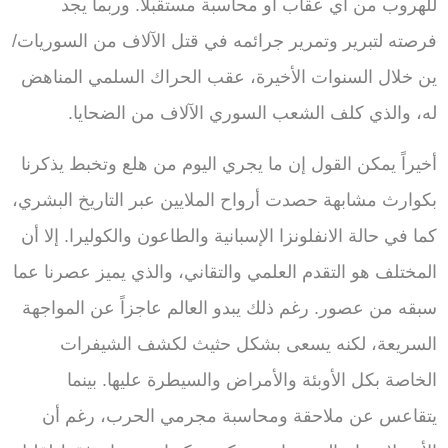
للهروب من أي عقاب أو محاسبة مستقبلاً. وربما يجد
فرصته لتبرير وتمرير جرائمه في قتل الآلاف من السوريات/
ين خلال السنوات الأخيرة، عقب الحراك السلمي المناهض
له، والذي كلف الشعب السوري الآلاف من الضحايا.
أخيراً يمكن القول إن ما يجري اليوم من هلع وتخبط يذكرنا
بكوارث مشابهة حصدت أرواح الملايين عبر التاريخ البشري،
كما في حالة الانفلونزا الإسبانية والطاعون والكوليرا. إلا أن
المختلف هو التقدم العلمي والتقاني، والذي يميز عصرنا عما
سبقه من عصور. رغم ذلك يبدو العالم عاجزاً عن المواجهة
السريعة، لكنه يسعى بشكل حثيث لكشف الشيفرات
الخاصة بكل الأوبئة والأمراض والسيطرة عليها. بينما
يتقاعس عن ملاحقة ومحاسبة مجرمي الحرب، رغم أن