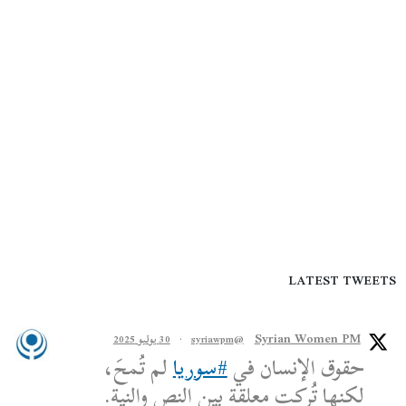
LATEST TWEETS
Syrian Women PM
@syriawpm
·
30 يوليو 2025
حقوق الإنسان في
#سوريا
لم تُمحَ،
لكنها تُركت معلقة بين النص والنية.