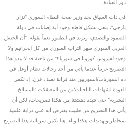
دور العبادة.
في ذات السياق نجد وزير صحة النظام السوري “نزار
يازجي”، ينفي بشكل قاطع وجود أية إصابات في دولة
الصمود والتصدي، ويزيد في الطنبور نغماً بقوله: “أن الجيش
العربي السوري طهر التراب السوري من كل الجراثيم ولا
وجود لفيروس كورونا في سوريا!!” من ناحية قد لا يبدو هذا
التصريح غريباً عندما يأتي من أحد رجالات نظام أوغل في
دم السوريات/السوريين منذ قرابة نصف قرن. إذ تكفي
العودة لشهادات الناجيات/ين من المعتقلات “المسالخ
البشرية” حتى تتبدد دهشتنا من هكذا تصريحات، لكن أن
يأتي هذا التصريح من طبيب يفترض أنه على دراية علمية
بمخاطر وتهديدات هكذا وباء. هنا تكمن سريالية هذا التصريح