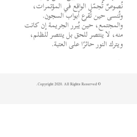
نُصوصٌ تُجمّل الواقع في المؤتمرات،
وتُنسى حين تُقرع أبواب السجون.
والمجتمع، حين يُبرر الجريمة إن كانت
منه، لا ينتصر للحق بل ينتصر للظلم،
ويترك النور حائرًا على العتبة.
الكاتب: محمد الشماع
Reply on Twitter 1950608259158573445
Retweet on Twitter 1950608259158573445
Like on Twitter 1950608259158573445
2
1
1950608259158573445
Twitter
© Copyright 2020. All Rights Reserved.
Syrian Women PM
@syriawpm
·
25 يوليو 2025
Statement by the Syrian Women’s
Political Movement on the Latest
Escalations in As-Suwayda