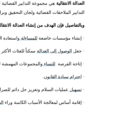
العدالة الانتقالية
هي مجموعة التدابير القضائية 
التدابير الملاحقات القضائية ولجان التحقيق و
وبالتفاصيل فإن الهدف من إنشاء العدالة الانتقال
·
إنشاء مؤسسات خاضعة
للمساءلة
واستعادة ا
·
جعل
الوصول إلى العدالة
ممكناً للفئات الأكث
·
إتاحة الفرصة
للنساء
والمجموعات المهمشة ل
·
احترام سيادة القانون
.
·
تسهيل
عمليات السلام وتعزيز حل دائم للصرا
·
إقامة أساس لمعالجة الأسباب الكامنة وراء
ال