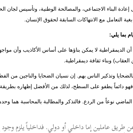
ال إعادة البناء الاجتماعي، والمصالحة الوطنية، وتأسيس لجان ا
غية التعامل مع الانتهاكات السابقة لحقوق الإنسان.
ام بما يلي:
أن الديمقراطية لا يمكن بناؤها على أساس الأكاذيب وأن مواجه
العقاب) وبناء ثقافة ديمقراطية
.
لضحايا وتذكير الناس بهم. إن نسيان الضحايا والناجين من الفظ
و دائماً يطفو على السطح، لذلك من الأفضل إظهاره بطريقة بن
لماضي نوعاً من الردع. فالتذكر والمطالبة بالمحاسبة هما وحده
عن طريق عاملين إما داخلي أو دولي. فداخلياً يلزم وجود 