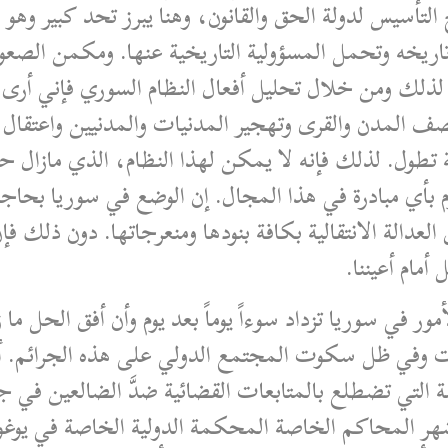
 التأسيس لدولة الحق والقانون، وهنا يبرز تحد كبير وهو 
يخه وتحمل المسؤولية التاريخية عنها. ومكمن الصعوبة ف
ذلك ومن خلال تحليل أفعال النظام السوري فإني أرى أنه
صف المدن والقرى وتهجير المدنيات والمدنيين واعتقال ع
 تطول. لذلك فإنه لا يمكن لهذا النظام، الذي مازال ح
وم بأي مبادرة في هذا المجال. إن الوضع في سوريا بحا
 العدالة الانتقالية بكافة بنودها ومنعرجاتها. دون ذلك 
أمام أعيننا.
ور في سوريا تزداد سوءاً يوماً بعد يوم وأن أفق الحل ما 
ت وفي ظل سكوت المجتمع الدولي على هذه الجرائم. أما
ة التي تضطلع بالمتابعات القضائية ضدَّ الضالعين في ج
 أشهر المحاكم الخاصة المحكمة الدولية الخاصة في يوغ