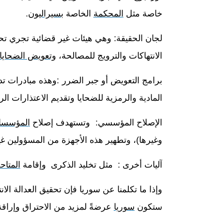
خاصة مثل
المحكمة
الخاصة
بسيراليون
.
لجان الحقيقة:
وهي هيئات غير قضائية تجري تحق
الانتهاكات والترويج للمصالحة،
وتعويض الضحايا
برامج التعويض أو جبر الضرر
:
وهذه مبادرات ت
المادية والرمزية للضحايا وتقديم الاعتذارات ال
الإصلاح المؤسسي:
وتستهدف إصلاح
المؤسسا
وغيرها)، وتطهير هذه الأجهزة من المسؤولين غير ا
آليات أخرى
:
مثل تخليد الذكرى
وإقامة
المتا
وإذا ما تكلمنا عن سوريا فإن تحقيق العدالة الا
ستكون
سوريا
عرضةً لمزيد من الاحتراق وإراقة 