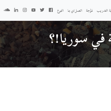
بة التدريب
مَوْجة
اتصل/ي بنا
التبرع
ة في سوريا!؟