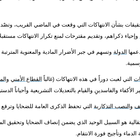
يقات بشأن الانتهاكات التي وقعت في الماضي القريب، وتصْد
وإحياء ذكراهم، وتقديم مقترحات لمنع تكرار الانتهاكات مستقبلاً
دعمها
الدولة
وتسهم في جبر الأضرار المادية والمعنوية المترتبة
رسمية
.
ت
التي لعبت دوراً في هذه الانتهاكات (غالباً
القطاع الأمني
والم
لأكفاء والفاسدينِ والقيام بالتعديلات التشريعية وأحياناً الدستو
حف
والنصب التذكارية
التي تحفظ الذكرى العامة للضحايا وترف
نتقالية هو السبيل الوحيد الذي يضمن إنصاف الضحايا وتحقيق المص
الدماء وتأجيج فورة الانتقام
.