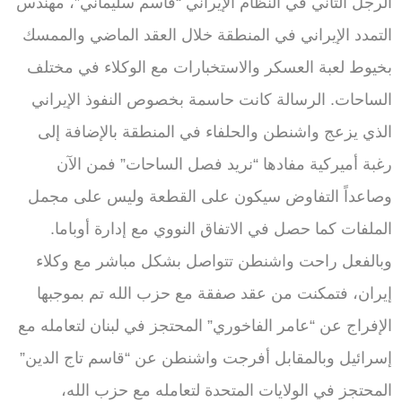
الرجل الثاني في النظام الإيراني “قاسم سليماني”، مهندس
التمدد الإيراني في المنطقة خلال العقد الماضي والممسك
بخيوط لعبة العسكر والاستخبارات مع الوكلاء في مختلف
الساحات. الرسالة كانت حاسمة بخصوص النفوذ الإيراني
الذي يزعج واشنطن والحلفاء في المنطقة بالإضافة إلى
رغبة أميركية مفادها “نريد فصل الساحات” فمن الآن
وصاعداً التفاوض سيكون على القطعة وليس على مجمل
الملفات كما حصل في الاتفاق النووي مع إدارة أوباما.
وبالفعل راحت واشنطن تتواصل بشكل مباشر مع وكلاء
إيران، فتمكنت من عقد صفقة مع حزب الله تم بموجبها
الإفراج عن “عامر الفاخوري” المحتجز في لبنان لتعامله مع
إسرائيل وبالمقابل أفرجت واشنطن عن “قاسم تاج الدين”
المحتجز في الولايات المتحدة لتعامله مع حزب الله،