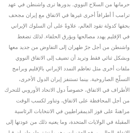
حرمانها من السلاح النووي. بدورها ترى واشنطن في عهد
ترامب أ أطرافاً أخرى غيرها في الاتفاق مع إيران مجحف
بحقها كدولة تقود العالم، علاوةً على أن السلوك الإيراني
في الإقليم يهدد مصالحها ويؤرق الحلفاء. لذلك تضغط
واشنطن من أجل جرّ طهران إلى التفاوض من جديد معها
وبشكل ثنائي فقط وتريد أن تضيف إلى الاتفاق النووي
ملفات أخرى مثل تعاظم التمدد الإيراني بالإقليم وبرامج
التسلّح الصاروخية. بينما تستنفز إيران الدول الأخرى،
الأطراف في الاتفاق، خصوصاً دول الاتحاد الأوروبي للتحرك
من أجل المحافظة على الاتفاق، وتناور لكسب الوقت
مراهنةً على فوز الديمقراطيين في الانتخابات الرئاسية
المقبلة في الولايات المتحدة، وما يعنيه ذلك من عودتها إلى
الاتفاق الحالي ورفع العقوبات وهو ما تشترطه طهران قبل