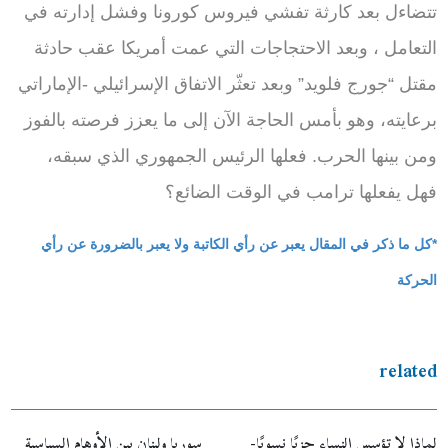
تتضاءل بعد كارثة تفشي فيروس كورونا وفشل إدارته في
التعامل ، وبعد الاحتجاجات التي عمت أمريكا عقب حادثة
مقتل “جورج فلويد” وبعد تعثّر الاتفاق الإسرائيلي -الإماراتي
برعايته، وهو بأمس الحاجة الآن إلى ما يعزز فرصته بالفوز
ومن بينها الحرب. فعلها الرئيس الجمهوري الذي سبقه،
فهل يفعلها ترامب في الوقت الضائع؟
*كل ما ذكر في المقال يعبر عن رأي الكاتبة ولا يعبر بالضرورة عن رأي
الحركة
related
لماذا لا تؤسس النساء حزبًا نسويًا-
سوريا ولبنان بين الأوهام السياسية