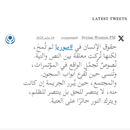
LATEST TWEETS
Syrian Women PM
@syriawpm
·
30 يوليو 2025
حقوق الإنسان في
#سوريا
لم تُمحَ،
لكنها تُركت معلقة بين النص والنية.
نُصوصٌ تُجمّل الواقع في المؤتمرات،
وتُنسى حين تُقرع أبواب السجون.
والمجتمع، حين يُبرر الجريمة إن كانت
منه، لا ينتصر للحق بل ينتصر للظلم،
ويترك النور حائرًا على العتبة.
الكاتب: محمد الشماع
Reply on Twitter 1950608259158573445
Retweet on Twitter 1950608259158573445
Like on Twitter 1950608259158573445
2
1
1950608259158573445
Twitter