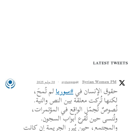
LATEST TWEETS
Syrian Women PM
@syriawpm
·
30 يوليو 2025
حقوق الإنسان في
#سوريا
لم تُمحَ،
لكنها تُركت معلقة بين النص والنية.
نُصوصٌ تُجمّل الواقع في المؤتمرات،
وتُنسى حين تُقرع أبواب السجون.
والمجتمع، حين يُبرر الجريمة إن كانت