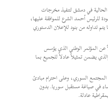
ة الحالية في دمشق لتنفيذ مخرجات
ة للرئيس أحمد الشرع للموافقة عليها،
 يتم تداوله من بنود للإعلان الدستوري
لاً عن المؤتمر الوطني الذي يؤسس
السورية الجديدة على غرار المؤتمر الوطني الذي عقده المؤسسون الأوائل عام 1919، والذي يضمن تمثيلاً عادلاً للجميع بما
 المجتمع السوري، وعلى احترام مبادئ
ساء في صياغة مستقبل سوريا. بدون
قراطية عادلة.