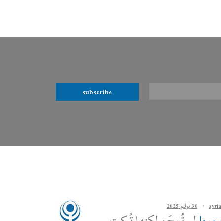
subscribe
·
30 يوليو 2025
وريا
لم تُمحَ، لكنها تُركت