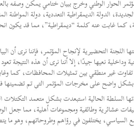
د في دمشق يومي 24 و25 شباط 2025 مؤتمر الحوار الوطني وخرج ببيان ختامي
يدة، الدولة الديمقراطية التعددية، دولة المواطنة الم
، كما غابت عنه كلمة “ديمقراطية”، مما قد يكون انحر
تها اللجنة التحضيرية لإنجاح المؤتمر، فإننا نرى أن الب
اخلية نعيها جيدًا، إلا أننا نرى أن هذه النتيجة تعود
فاوت غير منطقي بين تمثيلات المحافظات، كما وغابت 
ر بشكل واضح على مخرجات المؤتمر التي تم تضمينها في 
تها السلطة الحالية استبعدت بشكل متعمد التكتلات ال
فات عشائرية وطائفية ومجموعات أهلية، مما جعل الوصول
 السياسي، يختلفون في رؤاهم وطروحاتهم، وهو ما يتطل