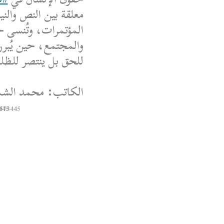
معلقة بين النص والنية
المؤتمرات، وتُنسى ح
والمجتمع، حين يُبرر
للحق بل ينتصر للظلم،
الكاتب: محمد الشم
445
8573445
Syrian Women PM
@syriawpm
 Women’s Political
Escalations in As-
Suwayda
ough the following