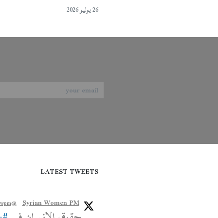
26 يوليو 2026
LATEST TWEETS
Syrian Women PM
@syriawpm
حقوق الإنسان في
#س