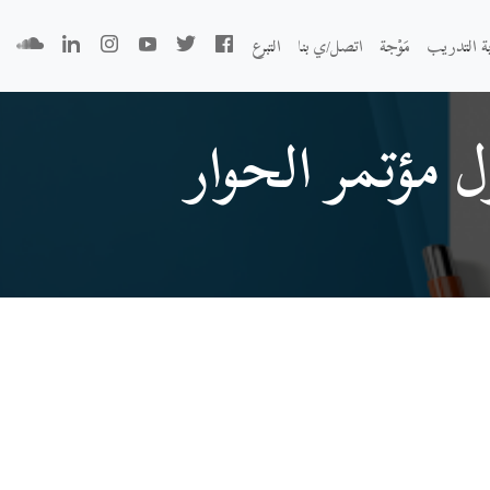
بة التدريب
مَوْجة
اتصل/ي بنا
التبرع
 مؤتمر الحوار