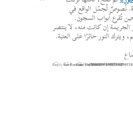
. نُصوصٌ تُجمّل الواقع في
ين تُقرع أبواب السجون.
 الجريمة إن كانت منه، لا ينتصر
 ويترك النور حائرًا على العتبة.
اع
Reply on Twitter 1950608259158573445
Retweet on Twitter 1950608259158573
Like on Twitter 195060825915
2
1
1950608259158573445
Twitter
·
25 يوليو 2025
Statement by the Syrian
Movement on the Latest 
To read the statement thr