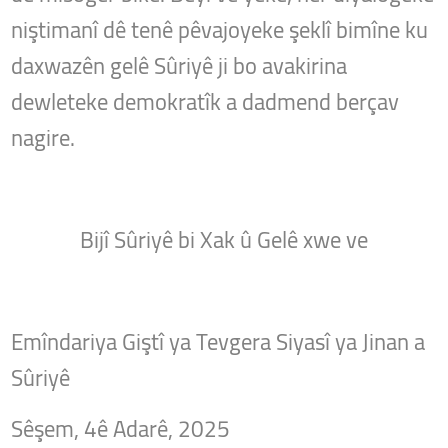
niştimanî dê tenê pêvajoyeke şeklî bimîne ku
daxwazên gelê Sûriyê ji bo avakirina
dewleteke demokratîk a dadmend berçav
nagire.
Bijî Sûriyê bi Xak û Gelê xwe ve
Emîndariya Giştî ya Tevgera Siyasî ya Jinan a
Sûriyê
Sêşem, 4ê Adarê, 2025