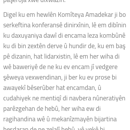
Digel ku em hewlên Komîteya Amadekar ji bo
serkeftina konferansê dinirxînin, lê em dibînin
ku daxuyaniya dawî di encama leza kombûnê
ku di bin zextên derve û hundir de, ku em baş
pê dizanin, hat lidarxistin, lê em her wiha di
wê baweriyê de ne ku ev encam jî vedgere
şêweya vexwendinan, ji ber ku ev prose bi
awayekî bêserûber hat encamdan, û
cudahiyek ne mentiqî di navbera nûneratiyên
parêzgehan de hebû, her wiha ew di
ragihandina wê û mekanîzmayên bijartina
beşdaran de ne zelalî hebû, vê yekê bi