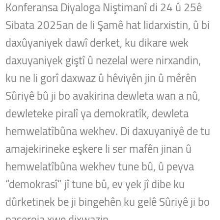
Konferansa Diyaloga Niştimanî di 24 û 25ê
Sibata 2025an de li Şamê hat lidarxistin, û bi
daxûyaniyek dawî derket, ku dikare wek
daxuyaniyek giştî û nezelal were nirxandin,
ku ne li gorî daxwaz û hêviyên jin û mêrên
Sûriyê bû ji bo avakirina dewleta wan a nû,
dewleteke piralî ya demokratîk, dewleta
hemwelatîbûna wekhev. Di daxuyaniyê de tu
amajekirineke eşkere li ser mafên jinan û
hemwelatîbûna wekhev tune bû, û peyva
“demokrasî” jî tune bû, ev yek jî dibe ku
dûrketinek be ji bingehên ku gelê Sûriyê ji bo
paşeroja xwe dixwazin.