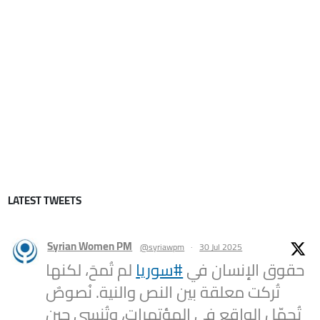
LATEST TWEETS
Syrian Women PM
@syriawpm
·
30 Jul 2025
حقوق الإنسان في
#سوريا
لم تُمحَ، لكنها
تُركت معلقة بين النص والنية. نُصوصٌ
تُجمّل الواقع في المؤتمرات، وتُنسى حين