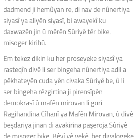
dadmend ji hemûyan re, di nav de nûnertiya
siyasî ya aliyên siyasî, bi awayekî ku
daxwazên jin û mêrên Sûriyê têr bike,
misoger kiribû.
Em tekez dikin ku her proseyeke siyasî ya
rasteqîn divê li ser bingeha nûnertiya adil a
pêkhateyên cuda yên civaka Sûriyê be, û li
ser bingeha rêzgirtina ji pirensîpên
demokrasî û mafên mirovan li gorî
Ragihandina Cîhanî ya Mafên Mirovan, û divê
beşdariya jinan di avakirina paşeroja Sûriyê
de misoger bike. Bêyî vê yekê, her diyalogeke