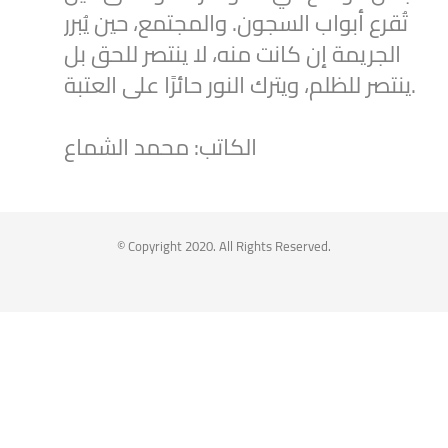
تُقرع أبواب السجون. والمجتمع، حين يُبرر
الجريمة إن كانت منه، لا ينتصر للحق بل
ينتصر للظلم، ويترك النور حائرًا على العتبة.
الكاتب: محمد الشماع
2
1
Twitter
Syrian Women PM
@syriawpm
·
25 Jul 2025
© Copyright 2020. All Rights Reserved.
Statement by the Syrian Women’s
Political Movement on the Latest
Escalations in As-Suwayda
To read the statement through the
following link: