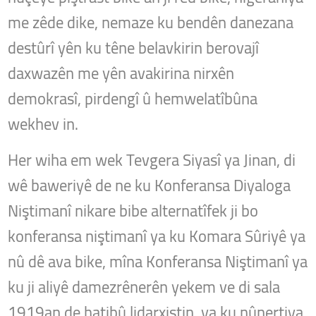
me zêde dike, nemaze ku bendên danezana
destûrî yên ku têne belavkirin berovajî
daxwazên me yên avakirina nirxên
demokrasî, pirdengî û hemwelatîbûna
wekhev in.
Her wiha em wek Tevgera Siyasî ya Jinan, di
wê baweriyê de ne ku Konferansa Diyaloga
Niştimanî nikare bibe alternatîfek ji bo
konferansa niştimanî ya ku Komara Sûriyê ya
nû dê ava bike, mîna Konferansa Niştimanî ya
ku ji aliyê damezrênerên yekem ve di sala
1919an de hatibû lidarxistin, ya ku nûnertiya