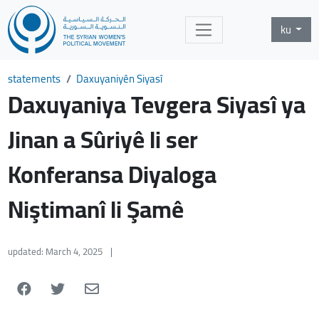
ku
statements
Daxuyaniyên Siyasî
Daxuyaniya Tevgera Siyasî ya
Jinan a Sûriyê li ser
Konferansa Diyaloga
Niştimanî li Şamê
updated: March 4, 2025
|