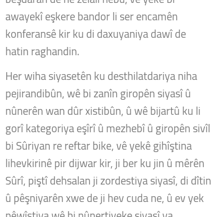
awayekî eşkere bandor li ser encamên
konferansê kir ku di daxuyaniya dawî de
hatin raghandin.
Her wiha siyasetên ku desthilatdariya niha
pejirandibûn, wê bi zanîn giropên siyasî û
nûnerên wan dûr xistibûn, û wê bijartû ku li
gorî kategoriya eşîrî û mezhebî û giropên sivîl
bi Sûriyan re reftar bike, vê yekê gihîştina
lihevkirinê pir dijwar kir, ji ber ku jin û mêrên
Sûrî, piştî dehsalan ji zordestiya siyasî, di dîtin
û pêşniyarên xwe de ji hev cuda ne, û ev yek
pêwîstiya wê bi nûnertiyeke siyasî ya