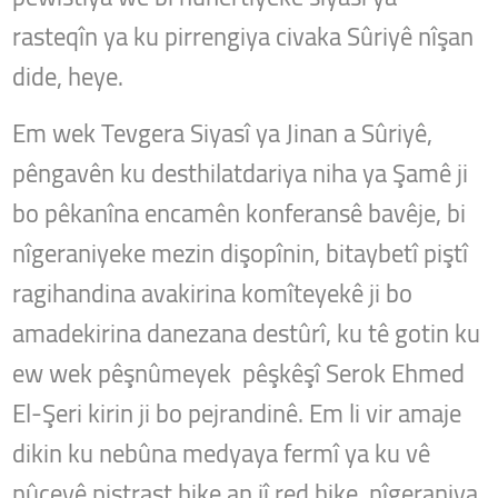
rasteqîn ya ku pirrengiya civaka Sûriyê nîşan
dide, heye.
Em wek Tevgera Siyasî ya Jinan a Sûriyê,
pêngavên ku desthilatdariya niha ya Şamê ji
bo pêkanîna encamên konferansê bavêje, bi
nîgeraniyeke mezin dişopînin, bitaybetî piştî
ragihandina avakirina komîteyekê ji bo
amadekirina danezana destûrî, ku tê gotin ku
ew wek pêşnûmeyek pêşkêşî Serok Ehmed
El-Şeri kirin ji bo pejrandinê. Em li vir amaje
dikin ku nebûna medyaya fermî ya ku vê
nûçeyê piştrast bike an jî red bike, nîgeraniya