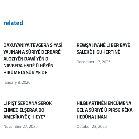
related
DAXUYANIYA TEVGERA SIYASÎ
REWŞA JIYANÊ LI BER BAYÊ
YA JINAN A SÛRIYÊ DERBARÊ
SALEKÊ JI GUHERTINÊ
ALOZIYÊN DAWÎ YÊN DI
December 17, 2025
NAVBERA HSDÊ Û HÊZÊN
HIKÛMETA SÛRIYÊ DE
January 8, 2026
LI PIŞT SERDANA SEROK
HILBIJARTINÊN ENCÛMENA
EHMED ELŞERAA BO
GEL A SÛRIYÊ Û PIRSGIRÊKA
AMERÎKAYÊ ÇI HEYE?
HEBÛNA JINAN
November 27, 2025
October 23, 2025