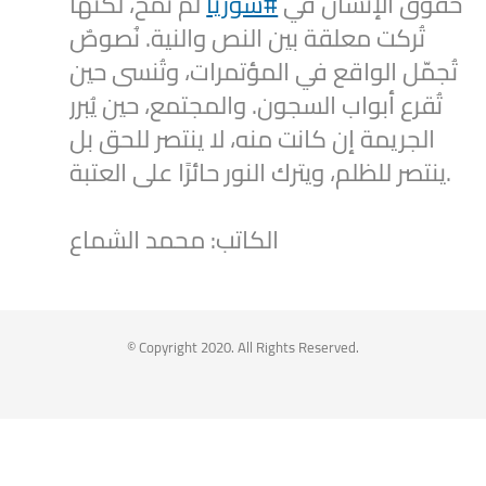
حقوق الإنسان في
#سوريا
لم تُمحَ، لكنها
تُركت معلقة بين النص والنية. نُصوصٌ
تُجمّل الواقع في المؤتمرات، وتُنسى حين
تُقرع أبواب السجون. والمجتمع، حين يُبرر
الجريمة إن كانت منه، لا ينتصر للحق بل
ينتصر للظلم، ويترك النور حائرًا على العتبة.
الكاتب: محمد الشماع
2
1
Twitter
Syrian Women PM
@syriawpm
·
25 Jul 2025
© Copyright 2020. All Rights Reserved.
Statement by the Syrian Women’s
Political Movement on the Latest
Escalations in As-Suwayda