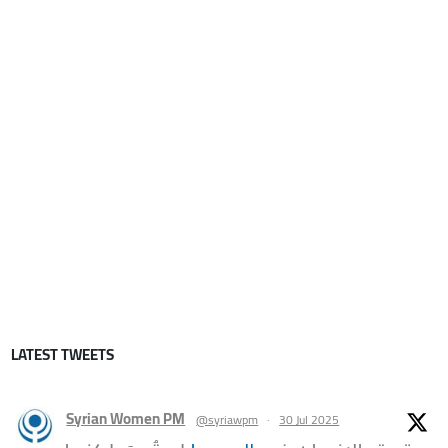
LATEST TWEETS
Syrian Women PM
@syriawpm
·
30 Jul 2025