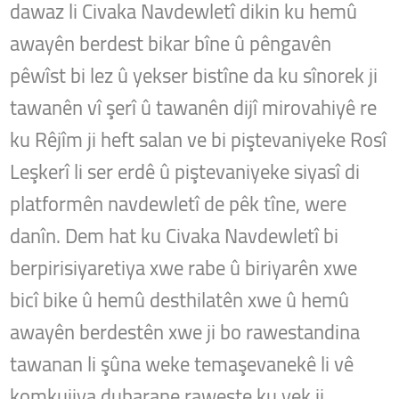
dawaz li Civaka Navdewletî dikin ku hemû
awayên berdest bikar bîne û pêngavên
pêwîst bi lez û yekser bistîne da ku sînorek ji
tawanên vî şerî û tawanên dijî mirovahiyê re
ku Rêjîm ji heft salan ve bi piştevaniyeke Rosî
Leşkerî li ser erdê û piştevaniyeke siyasî di
platformên navdewletî de pêk tîne, were
danîn. Dem hat ku Civaka Navdewletî bi
berpirisiyaretiya xwe rabe û biriyarên xwe
bicî bike û hemû desthilatên xwe û hemû
awayên berdestên xwe ji bo rawestandina
tawanan li şûna weke temaşevanekê li vê
komkujiya dubarane raweste ku yek ji