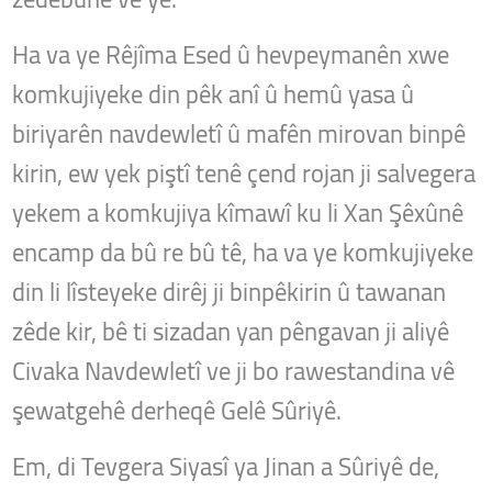
Ha va ye Rêjîma Esed û hevpeymanên xwe
komkujiyeke din pêk anî û hemû yasa û
biriyarên navdewletî û mafên mirovan binpê
kirin, ew yek piştî tenê çend rojan ji salvegera
yekem a komkujiya kîmawî ku li Xan Şêxûnê
encamp da bû re bû tê, ha va ye komkujiyeke
din li lîsteyeke dirêj ji binpêkirin û tawanan
zêde kir, bê ti sizadan yan pêngavan ji aliyê
Civaka Navdewletî ve ji bo rawestandina vê
şewatgehê derheqê Gelê Sûriyê.
Em, di Tevgera Siyasî ya Jinan a Sûriyê de,