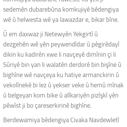
sedemên dubarebûna komkujiyê bêdengiya
wê û helwesta wê ya lawazdar e, bikar bîne.
Û em daxwaz ji Netewyên Yekgirtî û
dezgehên wê yên peywendîdar û pêgirêdayî
dikin ku kadirên xwe li navçeyê dimînin çi li
Sûriyê bin yan li walatên derdorê bin bişîne û
bighîne wê navçeya ku hatiye armanckirin û
vekolînekê bi lez û yekser veke û hemû mînak
û belgeyan kom bike û alîkariyên pizîşkî yên
pêwîst ji bo çareserkirinê bighîne.
Berdewamiya bêdengiya Civaka Navdewletî