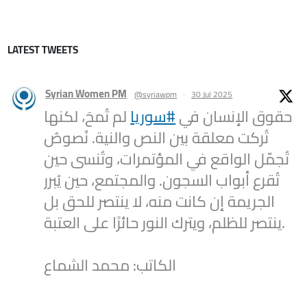
LATEST TWEETS
Syrian Women PM
@syriawpm
·
30 Jul 2025
حقوق الإنسان في
#سوريا
لم تُمحَ، لكنها
تُركت معلقة بين النص والنية. نُصوصٌ
تُجمّل الواقع في المؤتمرات، وتُنسى حين
تُقرع أبواب السجون. والمجتمع، حين يُبرر
الجريمة إن كانت منه، لا ينتصر للحق بل
ينتصر للظلم، ويترك النور حائرًا على العتبة.
الكاتب: محمد الشماع
2
1
Twitter