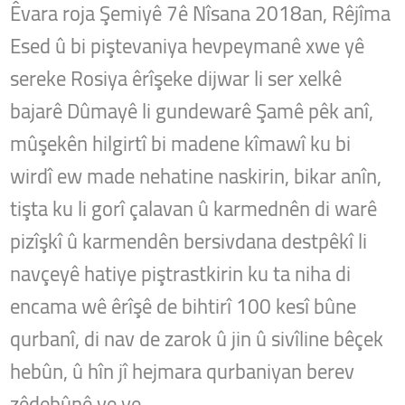
Êvara roja Şemiyê 7ê Nîsana 2018an, Rêjîma
Esed û bi piştevaniya hevpeymanê xwe yê
sereke Rosiya êrîşeke dijwar li ser xelkê
bajarê Dûmayê li gundewarê Şamê pêk anî,
mûşekên hilgirtî bi madene kîmawî ku bi
wirdî ew made nehatine naskirin, bikar anîn,
tişta ku li gorî çalavan û karmednên di warê
pizîşkî û karmendên bersivdana destpêkî li
navçeyê hatiye piştrastkirin ku ta niha di
encama wê êrîşê de bihtirî 100 kesî bûne
qurbanî, di nav de zarok û jin û sivîline bêçek
hebûn, û hîn jî hejmara qurbaniyan berev
zêdebûnê ve ye.