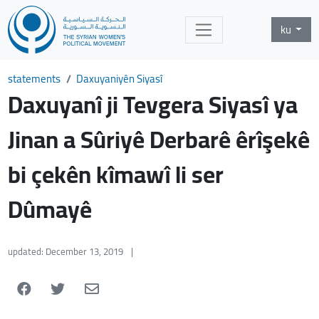
ku
statements
Daxuyaniyên Siyasî
Daxuyanî ji Tevgera Siyasî ya
Jinan a Sûriyê Derbarê êrîşekê
bi çekên kîmawî li ser
Dûmayê
updated: December 13, 2019
|