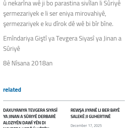
û nekarîna wê ji bo parastina sivîlan li Sûriyê
şermezariyek e li ser eniya mirovahiyê,
şermezariyek e ku dîrok dê wê bi bîr bîne.
Emîndariya Giştî ya Tevgera Siyasî ya Jinan a
Sûriyê
8ê Nîsana 2018an
related
DAXUYANIYA TEVGERA SIYASÎ
REWŞA JIYANÊ LI BER BAYÊ
YA JINAN A SÛRIYÊ DERBARÊ
SALEKÊ JI GUHERTINÊ
ALOZIYÊN DAWÎ YÊN DI
December 17, 2025