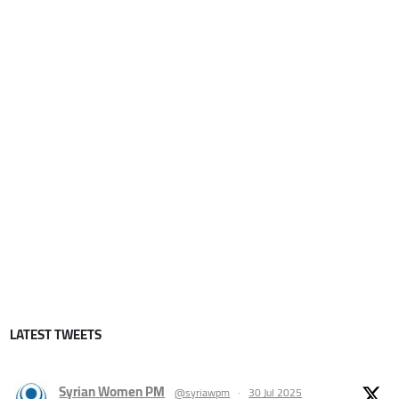
LATEST TWEETS
Syrian Women PM
@syriawpm
·
30 Jul 2025