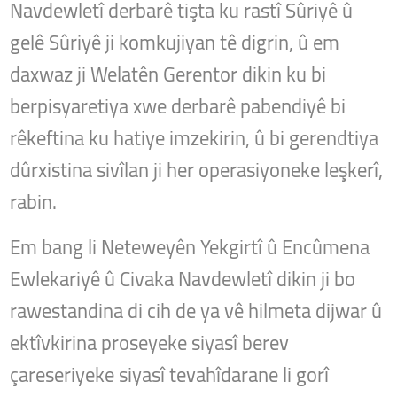
Navdewletî derbarê tişta ku rastî Sûriyê û
gelê Sûriyê ji komkujiyan tê digrin, û em
daxwaz ji Welatên Gerentor dikin ku bi
berpisyaretiya xwe derbarê pabendiyê bi
rêkeftina ku hatiye imzekirin, û bi gerendtiya
dûrxistina sivîlan ji her operasiyoneke leşkerî,
rabin.
Em bang li Neteweyên Yekgirtî û Encûmena
Ewlekariyê û Civaka Navdewletî dikin ji bo
rawestandina di cih de ya vê hilmeta dijwar û
ektîvkirina proseyeke siyasî berev
çareseriyeke siyasî tevahîdarane li gorî