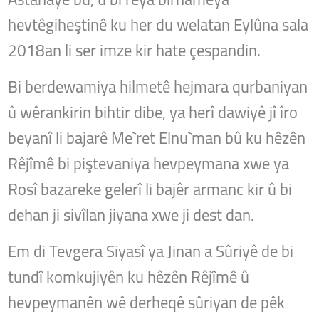
hevtêgiheştinê ku her du welatan Eylûna sala
2018an li ser imze kir hate çespandin.
Bi berdewamiya hilmetê hejmara qurbaniyan
û wêrankirin bihtir dibe, ya herî dawiyê jî îro
beyanî li bajarê Me`ret Elnu`man bû ku hêzên
Rêjîmê bi piştevaniya hevpeymana xwe ya
Rosî bazareke gelerî li bajêr armanc kir û bi
dehan ji sivîlan jiyana xwe ji dest dan.
Em di Tevgera Siyasî ya Jinan a Sûriyê de bi
tundî komkujiyên ku hêzên Rêjîmê û
hevpeymanên wê derheqê sûriyan de pêk