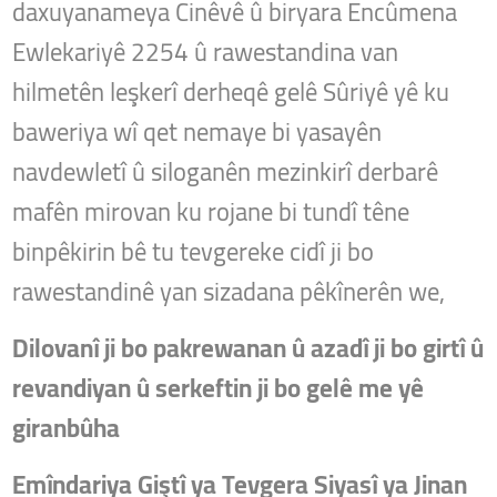
daxuyanameya Cinêvê û biryara Encûmena
Ewlekariyê 2254 û rawestandina van
hilmetên leşkerî derheqê gelê Sûriyê yê ku
baweriya wî qet nemaye bi yasayên
navdewletî û siloganên mezinkirî derbarê
mafên mirovan ku rojane bi tundî têne
binpêkirin bê tu tevgereke cidî ji bo
rawestandinê yan sizadana pêkînerên we,
Dilovanî ji bo pakrewanan û azadî ji bo girtî û
revandiyan û serkeftin ji bo gelê me yê
giranbûha
Emîndariya Giştî ya Tevgera Siyasî ya Jinan