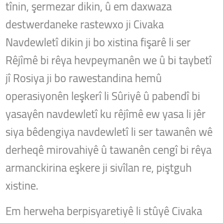
tînin, şermezar dikin, û em daxwaza
destwerdaneke rastewxo ji Civaka
Navdewletî dikin ji bo xistina fişarê li ser
Rêjîmê bi rêya hevpeymanên we û bi taybetî
jî Rosiya ji bo rawestandina hemû
operasiyonên leşkerî li Sûriyê û pabendî bi
yasayên navdewletî ku rêjîmê ew yasa li jêr
siya bêdengiya navdewletî li ser tawanên wê
derheqê mirovahiyê û tawanên cengî bi rêya
armanckirina eşkere ji sivîlan re, piştguh
xistine.
Em herweha berpisyaretiyê li stûyê Civaka