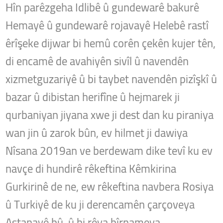
Hîn parêzgeha Idlibê û gundewarê bakurê
Hemayê û gundewarê rojavayê Helebê rastî
êrîşeke dijwar bi hemû corên çekên kujer tên,
di encamê de avahiyên sivîl û navendên
xizmetguzariyê û bi taybet navendên pizîşkî û
bazar û dibistan herifîne û hejmarek ji
qurbaniyan jiyana xwe ji dest dan ku piraniya
wan jin û zarok bûn, ev hilmet ji dawiya
Nîsana 2019an ve berdewam dike tevî ku ev
navçe di hundirê rêkeftina Kêmkirina
Gurkirinê de ne, ew rêkeftina navbera Rosiya
û Turkiyê de ku ji derencamên çarçoveya
Astanayê bû, û bi rêya bîrnameya