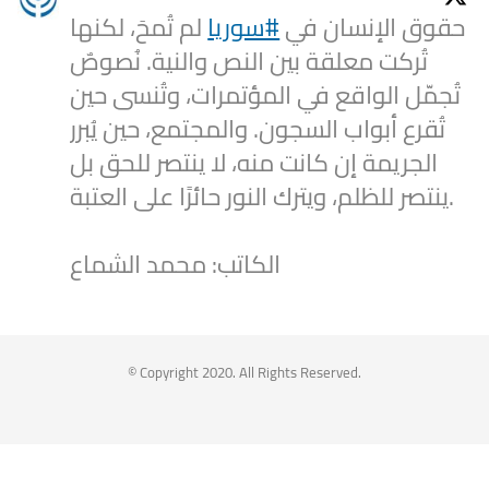
حقوق الإنسان في
#سوريا
لم تُمحَ، لكنها
تُركت معلقة بين النص والنية. نُصوصٌ
تُجمّل الواقع في المؤتمرات، وتُنسى حين
تُقرع أبواب السجون. والمجتمع، حين يُبرر
الجريمة إن كانت منه، لا ينتصر للحق بل
ينتصر للظلم، ويترك النور حائرًا على العتبة.
الكاتب: محمد الشماع
2
1
Twitter
Syrian Women PM
@syriawpm
·
25 Jul 2025
© Copyright 2020. All Rights Reserved.
Statement by the Syrian Women’s
Political Movement on the Latest
Escalations in As-Suwayda