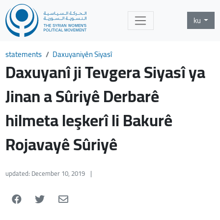
ku
statements
Daxuyaniyên Siyasî
Daxuyanî ji Tevgera Siyasî ya
Jinan a Sûriyê Derbarê
hilmeta leşkerî li Bakurê
Rojavayê Sûriyê
updated: December 10, 2019
|