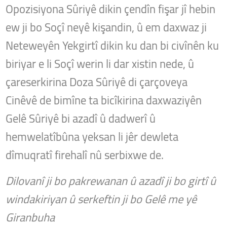
Opozisiyona Sûriyê dikin çendîn fişar jî hebin
ew ji bo Soçî neyê kişandin, û em daxwaz ji
Neteweyên Yekgirtî dikin ku dan bi civînên ku
biriyar e li Soçî werin li dar xistin nede, û
çareserkirina Doza Sûriyê di çarçoveya
Cinêvê de bimîne ta bicîkirina daxwaziyên
Gelê Sûriyê bi azadî û dadwerî û
hemwelatîbûna yeksan li jêr dewleta
dîmuqratî firehalî nû serbixwe de.
Dilovanî ji bo pakrewanan û azadî ji bo girtî û
windakiriyan û serkeftin ji bo Gelê me yê
Giranbuha