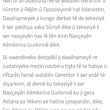
Neh bi amadebûna hersê welatên Gerentor û
nûnrtin ji Rêjîm û Opozisiyonê hat lidarxistin,
Dawînameyek ji kongir derket tê de tekeziyê
li ser yekîtiya xaka Sûriyê dike û tekeziyê li
ser navçeyên nav lê tên kirin Navçeyên
Kêmkirina Gurkirinê dike.
Bi xwendineke destpêkî ji dawînameyê re
cudahiyeke mezin navbera tişta tê te hatiye û
riftarên hersê welatên Gerentor li ser erdê tê
diyarkirin, di demê ku tekeziyê li ser
Navçeyên Kêmkirina Gurkirinê ku ji gera
Astana ya Yekem ve hatine çesipandin, dike,