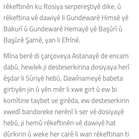
rêkeftinên ku Rosiya serpereştiyê dike, û
rêkeftina vê dawiyê li Gundewarê Himsê yê
Bakurî û Gundewarê Hemayê yê Başûrî û
Başûrê Şamê, yan li Efrînê.
Mîna berê di çarçoveya Astanayê de encam
dabû, hewlek ji desteserkirina dosiyaya herî
êşdar li Sûriyê hebû, Dawînameyê babeta
girtiyên jin û yên mêr li xwe girt û ew bi
komîtine taybet ve girêda, ew desteserkirin
xwedî bandoreke nerênî li ser vê dosiyayê
hebû, ji hemû rêkeftinên vê dawiyê hat
dûrkirin û weke her carê li wan rêkeftinan ti