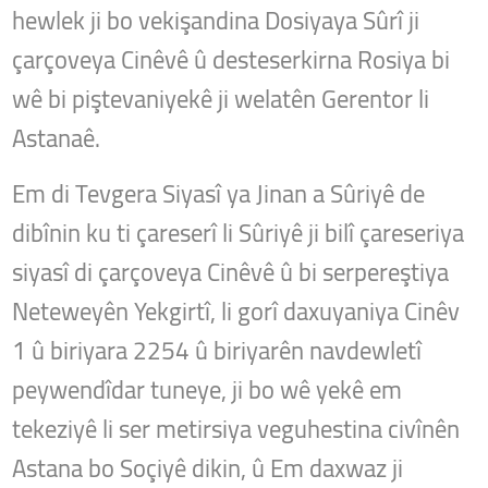
hewlek ji bo vekişandina Dosiyaya Sûrî ji
çarçoveya Cinêvê û desteserkirna Rosiya bi
wê bi piştevaniyekê ji welatên Gerentor li
Astanaê.
Em di Tevgera Siyasî ya Jinan a Sûriyê de
dibînin ku ti çareserî li Sûriyê ji bilî çareseriya
siyasî di çarçoveya Cinêvê û bi serpereştiya
Neteweyên Yekgirtî, li gorî daxuyaniya Cinêv
1 û biriyara 2254 û biriyarên navdewletî
peywendîdar tuneye, ji bo wê yekê em
tekeziyê li ser metirsiya veguhestina civînên
Astana bo Soçiyê dikin, û Em daxwaz ji