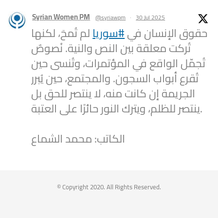
Syrian Women PM
@syriawpm
·
30 Jul 2025
حقوق الإنسان في
#سوريا
لم تُمحَ، لكنها
تُركت معلقة بين النص والنية. نُصوصٌ
تُجمّل الواقع في المؤتمرات، وتُنسى حين
تُقرع أبواب السجون. والمجتمع، حين يُبرر
الجريمة إن كانت منه، لا ينتصر للحق بل
ينتصر للظلم، ويترك النور حائرًا على العتبة.
الكاتب: محمد الشماع
2
1
Twitter
Syrian Women PM
@syriawpm
·
25 Jul 2025
© Copyright 2020. All Rights Reserved.
Statement by the Syrian Women’s
Political Movement on the Latest