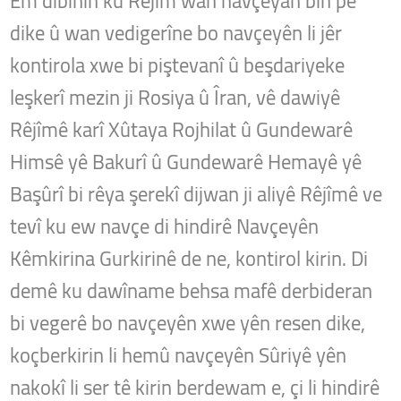
Em dibînin ku Rêjîm wan navçeyan bin pê
dike û wan vedigerîne bo navçeyên li jêr
kontirola xwe bi piştevanî û beşdariyeke
leşkerî mezin ji Rosiya û Îran, vê dawiyê
Rêjîmê karî Xûtaya Rojhilat û Gundewarê
Himsê yê Bakurî û Gundewarê Hemayê yê
Başûrî bi rêya şerekî dijwan ji aliyê Rêjîmê ve
tevî ku ew navçe di hindirê Navçeyên
Kêmkirina Gurkirinê de ne, kontirol kirin. Di
demê ku dawîname behsa mafê derbideran
bi vegerê bo navçeyên xwe yên resen dike,
koçberkirin li hemû navçeyên Sûriyê yên
nakokî li ser tê kirin berdewam e, çi li hindirê