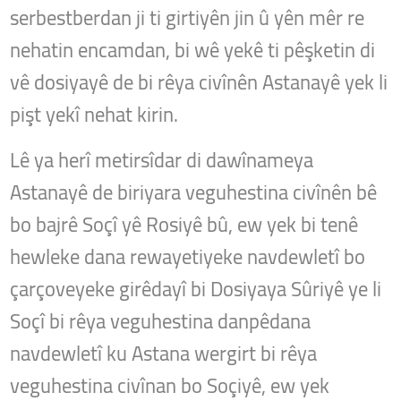
serbestberdan ji ti girtiyên jin û yên mêr re
nehatin encamdan, bi wê yekê ti pêşketin di
vê dosiyayê de bi rêya civînên Astanayê yek li
pişt yekî nehat kirin.
Lê ya herî metirsîdar di dawînameya
Astanayê de biriyara veguhestina civînên bê
bo bajrê Soçî yê Rosiyê bû, ew yek bi tenê
hewleke dana rewayetiyeke navdewletî bo
çarçoveyeke girêdayî bi Dosiyaya Sûriyê ye li
Soçî bi rêya veguhestina danpêdana
navdewletî ku Astana wergirt bi rêya
veguhestina civînan bo Soçiyê, ew yek