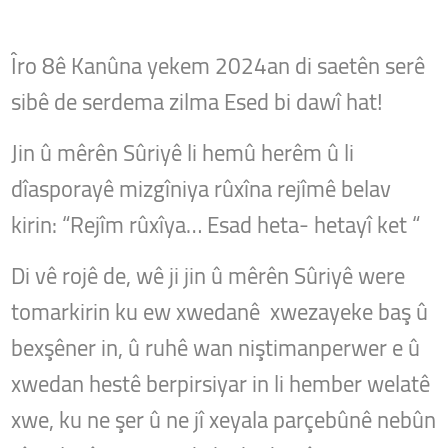
Îro 8ê Kanûna yekem 2024an di saetên serê
sibê de serdema zilma Esed bi dawî hat!
Jin û mêrên Sûriyê li hemû herêm û li
dîasporayê mizgîniya rûxîna rejîmê belav
kirin: “Rejîm rûxîya… Esad heta- hetayî ket “
Di vê rojê de, wê ji jin û mêrên Sûriyê were
tomarkirin ku ew xwedanê xwezayeke baş û
bexşêner in, û ruhê wan niştimanperwer e û
xwedan hestê berpirsiyar in li hember welatê
xwe, ku ne şer û ne jî xeyala parçebûnê nebûn