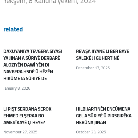
Yekşem, 8 Kanûna yekem, 2024
related
DAXUYANIYA TEVGERA SIYASÎ
REWŞA JIYANÊ LI BER BAYÊ
YA JINAN A SÛRIYÊ DERBARÊ
SALEKÊ JI GUHERTINÊ
ALOZIYÊN DAWÎ YÊN DI
December 17, 2025
NAVBERA HSDÊ Û HÊZÊN
HIKÛMETA SÛRIYÊ DE
January 8, 2026
LI PIŞT SERDANA SEROK
HILBIJARTINÊN ENCÛMENA
EHMED ELŞERAA BO
GEL A SÛRIYÊ Û PIRSGIRÊKA
AMERÎKAYÊ ÇI HEYE?
HEBÛNA JINAN
November 27, 2025
October 23, 2025