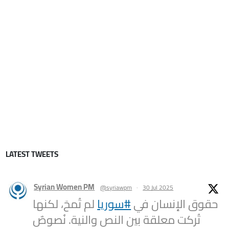
LATEST TWEETS
Syrian Women PM
@syriawpm
·
30 Jul 2025
حقوق الإنسان في
#سوريا
لم تُمحَ، لكنها
تُركت معلقة بين النص والنية. نُصوصٌ