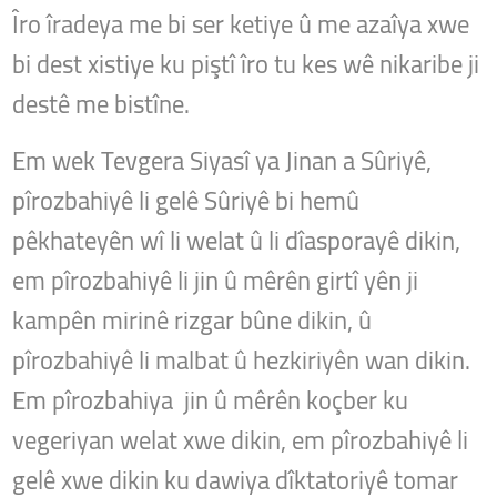
Îro îradeya me bi ser ketiye û me azaîya xwe
bi dest xistiye ku piştî îro tu kes wê nikaribe ji
destê me bistîne.
Em wek Tevgera Siyasî ya Jinan a Sûriyê,
pîrozbahiyê li gelê Sûriyê bi hemû
pêkhateyên wî li welat û li dîasporayê dikin,
em pîrozbahiyê li jin û mêrên girtî yên ji
kampên mirinê rizgar bûne dikin, û
pîrozbahiyê li malbat û hezkiriyên wan dikin.
Em pîrozbahiya jin û mêrên koçber ku
vegeriyan welat xwe dikin, em pîrozbahiyê li
gelê xwe dikin ku dawiya dîktatoriyê tomar