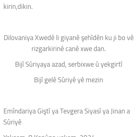
kirin,dikin.
Dilovaniya Xwedê li giyanê şehîdên ku ji bo vê
rizgarkirinê canê xwe dan.
Bijî Sûriyaya azad, serbixwe û yekgirtî
Bijî gelê Sûriyê yê mezin
Emîndariya Giştî ya Tevgera Siyasî ya Jinan a
Sûriyê