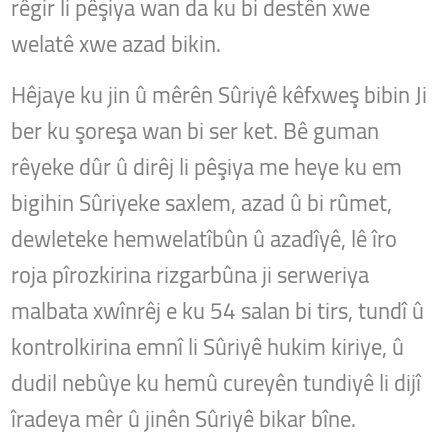
rêgir li pêşiya wan da ku bi destên xwe
welatê xwe azad bikin.
Hêjaye ku jin û mêrên Sûriyê kêfxweş bibin Ji
ber ku şoreşa wan bi ser ket.
Bê guman
rêyeke dûr û dirêj li pêşiya me heye ku em
bigihin Sûriyeke saxlem, azad û bi rûmet,
dewleteke hemwelatîbûn û azadîyê, lê
îro
roja pîrozkirina rizgarbûna ji serweriya
malbata xwînrêj e ku 54 salan bi tirs, tundî û
kontrolkirina emnî li Sûriyê hukim kiriye, û
dudil nebûye ku hemû cureyên tundiyê li dijî
îradeya mêr û jinên Sûriyê bikar bîne.