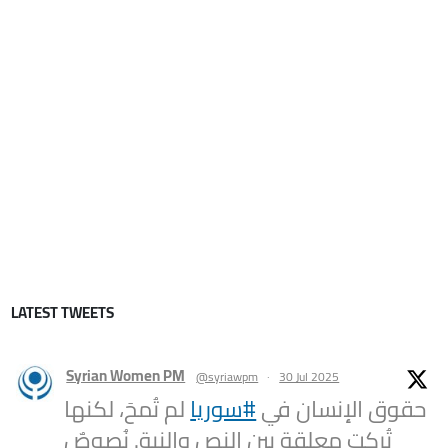
LATEST TWEETS
Syrian Women PM
@syriawpm
·
30 Jul 2025
حقوق الإنسان في
#سوريا
لم تُمحَ، لكنها
تُركت معلقة بين النص والنية. نُصوصٌ