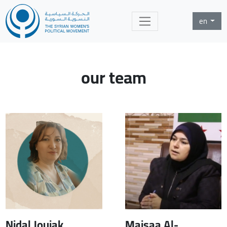
en
our team
Nidal Joujak
Maisaa Al-