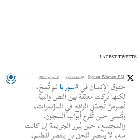
LATEST TWEETS
Syrian Women PM
@syriawpm
·
30 يوليو 2025
حقوق الإنسان في
#سوريا
لم تُمحَ،
لكنها تُركت معلقة بين النص والنية.
نُصوصٌ تُجمّل الواقع في المؤتمرات،
وتُنسى حين تُقرع أبواب السجون.
والمجتمع، حين يُبرر الجريمة إن كانت
منه، لا ينتصر للحق بل ينتصر للظلم،