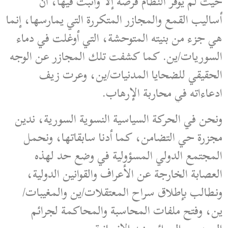
حيث لم يوفر النظام فرصة إلا وأثبت فيها، أن
أساليب القمع والمجازر المتكررة التي يمارسها، إنما
هي جزء من بنيته المتوحشة، التي أوغلت في دماء
السوريات/ين. كما كشفت تلك المجازر عن الوجه
الحقيقي للضحايا المدنيات/ين، وعرت زيف
ادعاءاته في محاربة الإرهاب.
ونحن في الحركة السياسية النسوية السورية، ندين
مجزرة حي التضامن، كما أدنا سابقاتها، ونحمل
المجتمع الدولي المسؤولية في وضع حد لهذه
العصابة الخارجة عن الأعراف والقوانين الدولية،
ونطالب بإطلاق سراح المعتقلات/ين والمغيبات/
ين، وفتح ملفات المحاسبة والمحاكمة لجرائم