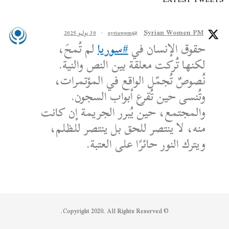
Syrian Women PM
@syriawpm
·
30 يوليو 2025
حقوق الإنسان في
#سوريا
لم تُمحَ،
لكنها تُركت معلقة بين النص والنية.
نُصوصٌ تُجمّل الواقع في المؤتمرات،
وتُنسى حين تُقرع أبواب السجون.
والمجتمع، حين يُبرر الجريمة إن كانت
منه، لا ينتصر للحق بل ينتصر للظلم،
ويترك النور حائرًا على العتبة.
الكاتب: محمد الشماع
Reply on Twitter 1950608259158573445
Retweet on Twitter 1950608259158573445
Like on Twitter 1950608259158573445
2
1
1950608259158573445
Twitter
© Copyright 2020. All Rights Reserved.
Syrian Women PM
@syriawpm
·
25 يوليو 2025