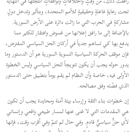
رافقت ذلك، من وقتٍ واختلافاتٍ وتوافقاتٍ
أنتجتها
في النهاية
تحت رعايةٍ فاعلةٍ وحقيقيةٍ للأمم المتحدة، وبتأثير وتدخل دولٍ
مشاركةٍ في الحرب التي ما زالت دائرة على الأرض السورية.
بالإضافة إلى ما رافق إعلانها من غموض وافتقار للكثير مما
يدفع بها كي تساهم جدياً في أركان الحل السياسي المفترض،
فإن موقف الحركة السياسية النسوية السورية هو أن الدستور وما
يدور حوله يجب أن يكون تتويجاً للحل السياسي وليس الخطوة
الأولى فيه، خاصة وأن النظام لم يقم يوماً بتطبيق حتى الدستور
الذي فصًله
وفق مصالحه.
إن خطوات بناء الثقة وإرساء بيئة آمنة ومحايدة يجب أن تكون
هي المقدمات التي لا غنى عنها لمسار طبيعي واقعي وإنساني
لأي حلٍّ سياسيٍّ قادمٍ. وفي حال لم تتمّ وفي أقرب وقت، فإنها