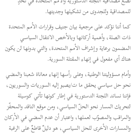
تضع مصداقية اللجنة الدستورية والأمم المتحدة في تحدٍ
للمصداقية وللجدوى من تشكيلها وجديتها.
كما أننا نؤكد على مرجعية بيان جنيف وقرارات الأمم المتحدة
ذات الصلة، وأهمية أركانها وبالأخص الانتقال السياسي
المضمون برعاية وإشراف الأمم المتحدة، والتي بدونها لن يكون
هناك أي مفعول في إنهاء المقتلة السورية.
وأمام مسؤوليتنا الوطنية، وعلى رأسها إنهاء معاناة شعبنا والمضي
نحو حل سياسي يحقق ما ت/يصبو إليه السوريات والسوريون،
فإننا نساند اللجنة الدستورية في إطار كونها تأتي كوسيلة
لتحريك المسار نحو الحلّ السياسي، ومن موقع الناقد والمحفّز
والمراقب والمصوّب لعملها، واعتبار أن عدم المضي في الأركان
والمسارات الأخرى للحل السياسي، هو دليلٌ قاطعٌ على الرغبة