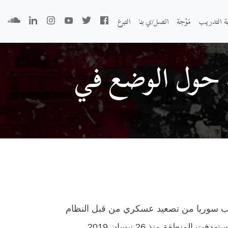
بة التدريب
مَوْجة
اتصل/ي بنا
التبرع
ة حول الوضع في
رب سوريا
من
تصعيد عسكري من قبل النظام
هو الأشد والأكثر وحشية منذ بداية سلسة من الحملات العسكرية التي استهدفت المنطقة منذ 26 نيسان 2019