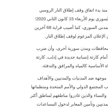
ان في تقريرها الصادر في 27 كانون الثاني أن ما لا يقل عن 87 مدنياً قُتلوا منذ بدء اتفاق وقف إطلاق النار الروسي
التركي في 12 كانون الثاني 2020. وسجل التقرير هجوماً جوياً من قبل طيران ثابت الجناح تابع لقوات النظام السوري يوم الأربعاء 15 كانون الثاني 2020؛
تسبَّب الهجوم بحسب التقرير في مقتل 22 مدنياً، بينهم طفلان اثنان، وكان من بين الضحايا عنصر من الدفاع المدني السوري، كما أصيب قرابة 68 آخرين
 الإعلان المزعوم لوقف إطلاق النار.
من محافظات ومدن سورية أخرى، وأن ضرب
مام كارثة إنسانية جديدة في إدلب، كارثة
الأساسية كالمياه والمرافق والتدفئة.
وجهة ضد المدنيات والمدنيين والأهداف
المجتمع الدولي والأمم المتحدة ومنظماتها
والنساء والذين غادروا مناطقهم لمناطق أكثر
لمدنيين وتأمين المعابر لدخول المساعدات