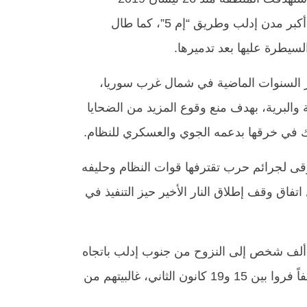
ي أكبر مدن إدلب وطريق
“إم 5”
، كما طال
سيطرة عليها بعد تدميرها.
 مر السنوات الماضية في شمال غرب سوريا،
والبرية، بهدف منع وقوع المزيد من الضحايا
ارك في خرقها بدعمه الجوي والعسكري للنظام.
قى لجرائم حرب تقترفها قوات النظام وحليفه
تفاق وقف إطلاق النار الأخير حيز التنفيذ في
عت الحملة العسكرية الأخيرة التي شنتها قوات النظام السوري بدعم روسي منذ كانون الأول بأكثر من 350 ألف شخص إلى النزوح من جنوب إدلب باتجاه
وبين هؤلاء النازحين 38 ألفاً فروا بين 15 و19 كانون الثاني، غالبيتهم من