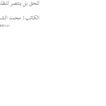
للحق بل ينتصر للظلم،
الكاتب: محمد الشم
445
8573445
Syrian Women PM
@syriawpm
 Women’s Political
Escalations in As-
Suwayda
ough the following
link:
nyurl.com/yp7ypjz6