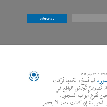
subscribe
·
30 يوليو 2025
وريا
لم تُمحَ، لكنها تُركت
. نُصوصٌ تُجمّل الواقع في
ين تُقرع أبواب السجون.
 الجريمة إن كانت منه، لا ينتصر