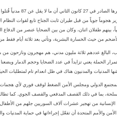
قالت الشبكة السورية لحقوق الإنس
الأضخم من حيث الخسارة البشرية، وتأتي بعد ثلاثة أيام فقط من
دلب، البالغ عددهم ثلاثة مليون مدني، هم مهجرون ونازحون 
ار الحملة يعني تزايداً في عدد الضحايا وحجم الدمار ويضعنا أ
 المدنيات والمدنيون هناك في ظل انعدام تام لمتطلبات الحياة 
المجتمع الدولي ومجلس الأمن الضغط لوقف فوري لأي هجمات م
أسلحة، بما في ذلك القصف المدفعي والقصف الجوي. كما تطالب 
ثة الإنسانية من تهجير عشرات آلاف السوريين جلهم من الأطفال 
لأمن والأمم المتحدة أن تفعّل إجراءاتها في حماية المدنيات وا