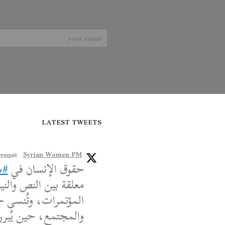
LATEST TWEETS
Syrian Women PM
@syriawpm
حقوق الإنسان في
#س
معلقة بين النص والنية
المؤتمرات، وتُنسى ح
والمجتمع، حين يُبرر