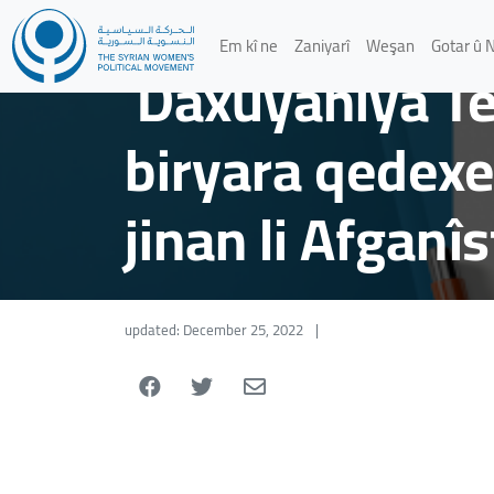
statements
/
Daxuyaniyên Siyasî
Em kî ne
Zaniyarî
Weşan
Gotar û 
Daxuyaniya Tevg
biryara qedexe
jinan li Afganî
updated: December 25, 2022
|