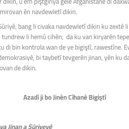
dikin, û em piştgirîya gelê Afganîstanê di da
 mirovan ên navdewletî dikin.
riyê, bang li civaka navdewletî dikin ku zextê l
n tundrew li hemû cihên, da ku van kiryarên tepese
a ku di bin kontrola wan de ye bigiştî, rawestîne. 
demokrasiyê, bi taybetî tevgerên jinan, yên ku
ovan de dikin.
Azadî ji bo Jinên Cîhanê Bigiştî
ya Jinan a Sûriyeyê