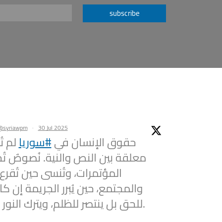
subscribe
@syriawpm
·
30 Jul 2025
حقوق الإنسان في
#سوريا
لم تُ
معلقة بين النص والنية. نُصوصٌ تُ
المؤتمرات، وتُنسى حين تُقرع
والمجتمع، حين يُبرر الجريمة إن كان
للحق بل ينتصر للظلم، ويترك النور حائرًا على العتبة.