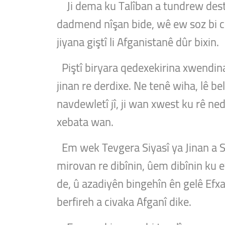
Ji dema ku Talîban a tundrew deste
dadmend nîşan bide, wê ew soz bi ci
jiyana giştî li Afganistanê dûr bixin.
Piştî biryara qedexekirina xwendina
jinan re derdixe. Ne tenê wiha, lê 
navdewletî jî, ji wan xwest ku rê nedi
xebata wan.
Em wek Tevgera Siyasî ya Jinan a Sû
mirovan re dibînin, ûem dibînin ku 
de, û azadiyên bingehîn ên gelê Efxa
berfireh a civaka Afganî dike.