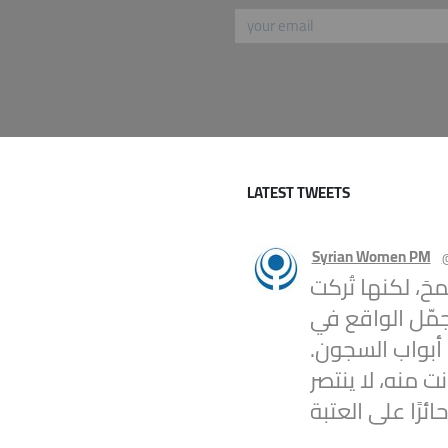
LATEST TWEETS
Syrian Women PM
محَ، لكنها تُركت
جمّل الواقع في
 أبواب السجون.
ت منه، لا ينتصر