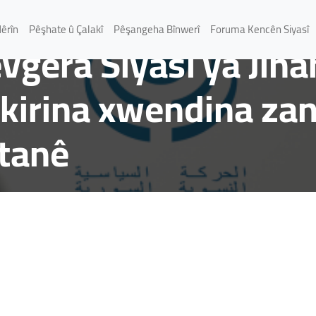
Nêrîn
Pêşhate û Çalakî
Pêşangeha Bînwerî
Foruma Kencên Siyasî
era Siyasî ya Jinan 
kirina xwendina zan
stanê