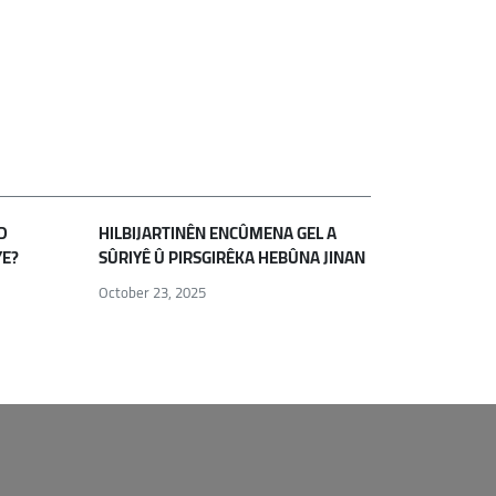
D
HILBIJARTINÊN ENCÛMENA GEL A
YE?
SÛRIYÊ Û PIRSGIRÊKA HEBÛNA JINAN
October 23, 2025