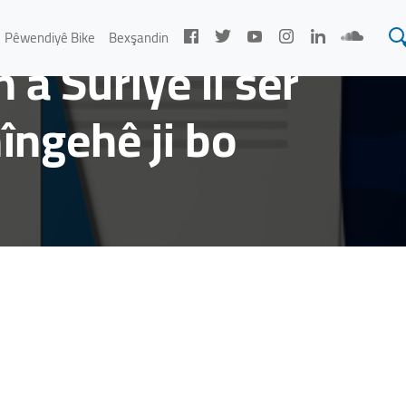
Pêwendiyê Bike
Bexşandin
a Sûriyê li ser
îngehê ji bo