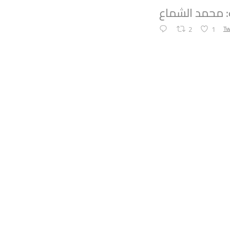
: محمد الشماع
2
1
Tw
Syrian Women PM
Statement by t
Movement on th
Suwayda
To read the st
link:
https://tinyur
#Syria
4
1
Tw