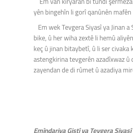
Em van kiryaran bi tundî şermezar 
yên bingehîn li gorî qanûnên mafên
Em wek Tevgera Siyasî ya Jinan a Sû
bike, û her wiha zextê li hemû aliyê
keç û jinan bitaybetî, û li ser civak
astengkirina tevgerên azadîxwaz û 
zayendan de di rûmet û azadiya mir
Emîndariya Giştî ya Tevgera Siyasî 