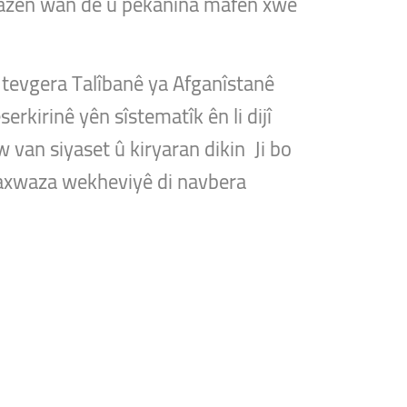
xwazên wan de û pêkanîna mafên xwe
i tevgera Talîbanê ya Afganîstanê
rkirinê yên sîstematîk ên li dijî
Ew van siyaset û kiryaran dikin Ji bo
 daxwaza wekheviyê di navbera