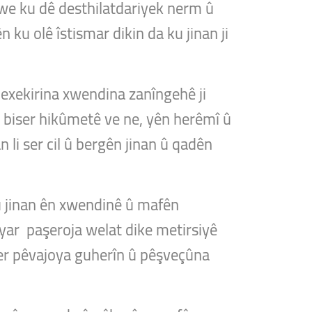
we ku dê desthilatdariyek nerm û
ku olê îstismar dikin da ku jinan ji
dexekirina xwendina zanîngehê ji
e biser hikûmetê ve ne, yên herêmî û
an li ser cil û bergên jinan û qadên
û jinan ên xwendinê û mafên
ryar paşeroja welat dike metirsiyê
 ser pêvajoya guherîn û pêşveçûna