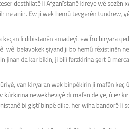
ser desthilatê li Afganîstanê kireye wê sozên x
h ne anîn. Ew jî wek hemû tevgerên tundrew, yên 
 keçan li dibistanên amadeyî, ew Îro biryara qe
belê wê belavokek şiyand ji bo hemû rêxistinên n
n jinan da kar bikin, ji bilî ferzkirina şert û merc
riyê, van kiryaran wek binpêkirin ji mafên keç 
ev kûrkirina newekheviyê di mafan de ye, û ev ki
nistanê bi giştî binpê dike, her wiha bandorê li