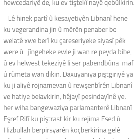
hewcedariyê de, ku ev tiştekî nayê qebûlkirin.
Lê hinek partî û kesayetiyên Libnanî hene
ku vegerandina jin û mêrên penaber bo
welatê xwe berî ku çareseriyeke siyasî pêk
were û jîngeheke ewle ji wan re peyda bibe,
û ev helwest tekeziyê li ser pabendbûna maf
û rûmeta wan dikin. Daxuyaniya piştgiriyê ya
ku ji aliyê rojnamevan û rewşenbîrên Libnanî
ve hatiye belavkirin, hêjayî pesindayînê ye,
her wiha bangewaziya parlamanterê Libnanî
Eşref Rifî ku piştrast kir ku rejîma Esed û
Hizbullah berpirsyarên koçberkirina gelê