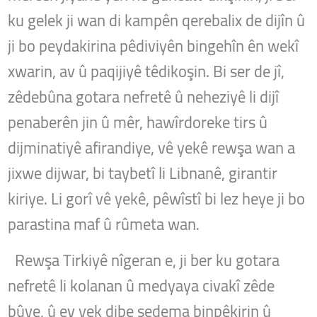
ku gelek ji wan di kampên qerebalix de dijîn û
ji bo peydakirina pêdiviyên bingehîn ên wekî
xwarin, av û paqijiyê têdikoşin. Bi ser de jî,
zêdebûna gotara nefretê û neheziyê li dijî
penaberên jin û mêr, hawîrdoreke tirs û
dijminatiyê afirandiye,
vê yekê rewşa wan a
jixwe dijwar, bi taybetî li Libnanê, girantir
kiriye. Li gorî vê yekê, pêwîstî bi lez heye ji bo
parastina maf û rûmeta wan.
Rewşa Tirkiyê nîgeran e, ji ber ku gotara
nefretê li kolanan û medyaya civakî zêde
bûye, û ev yek dibe sedema binpêkirin û