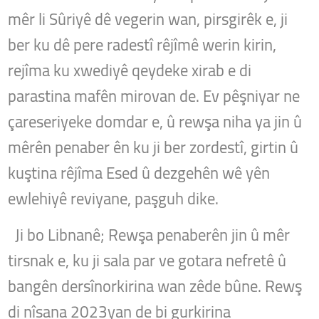
mêr li Sûriyê dê vegerin wan, pirsgirêk e, ji
ber ku dê pere radestî rêjîmê werin kirin,
rejîma ku xwediyê qeydeke xirab e di
parastina mafên mirovan de. Ev pêşniyar ne
çareseriyeke domdar e, û rewşa niha ya jin û
mêrên penaber ên ku ji ber zordestî, girtin û
kuştina rêjîma Esed û dezgehên wê yên
ewlehiyê reviyane, paşguh dike.
Ji bo Libnanê; Rewşa penaberên jin û mêr
tirsnak e, ku ji sala par ve gotara nefretê û
bangên dersînorkirina wan zêde bûne.
Rewş
di nîsana 2023yan de bi gurkirina