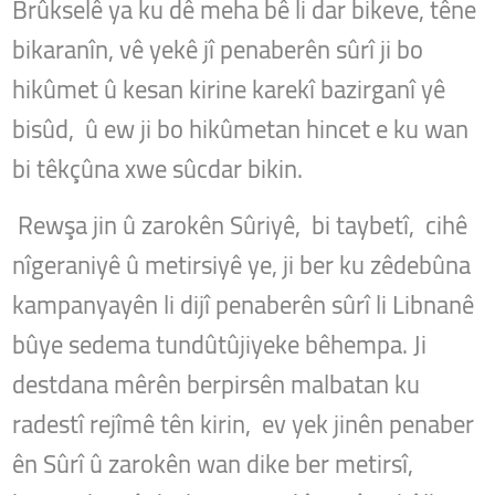
Brûkselê ya ku dê meha bê li dar bikeve, têne
bikaranîn, vê yekê jî penaberên sûrî ji bo
hikûmet û kesan kirine karekî bazirganî yê
bisûd, û ew ji bo hikûmetan hincet e ku wan
bi têkçûna xwe sûcdar bikin.
Rewşa jin û zarokên Sûriyê, bi taybetî, cihê
nîgeraniyê û metirsiyê ye, ji ber ku zêdebûna
kampanyayên li dijî penaberên sûrî li Libnanê
bûye sedema tundûtûjiyeke bêhempa. Ji
destdana mêrên berpirsên malbatan ku
radestî rejîmê tên kirin, ev yek jinên penaber
ên Sûrî û zarokên wan dike ber metirsî,