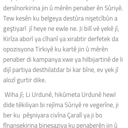
dersînorkirina jin û mêrên penaber ên Sûriyê.
Tew kesên ku belgeya destûra nişetcîbûn a
geştiyarî jî heye ne ewle ne. Ji bilî vê yekê jî,
Kirîza aborî ya cîhanî ya xirabtir derfetek da
opozisyona Tirkiyê ku kartê jin û mêrên
penaber di kampanya xwe ya hilbijartinê de li
dijî partiya desthilatdar bi kar bîne, ev yek jî
alozî gurtir dike.
Wiha jî; Li Urdunê, hikûmeta Urdunê hewl
dide têkiliyan bi rejîma Sûriyê re vegerîne, ji
ber ku pêşniyara civîna Çaralî ya ji bo
fînansekirina binesaziya ku penaberên jin û