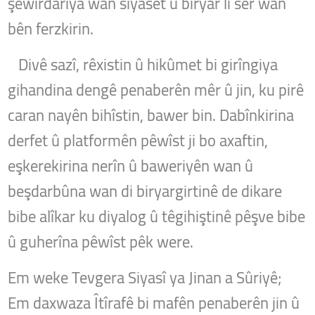
şêwirdarîya wan siyaset û biryar li ser wan
bên ferzkirin.
Divê sazî, rêxistin û hikûmet bi girîngiya
gihandina dengê penaberên mêr û jin, ku pirê
caran nayên bihîstin, bawer bin. Dabînkirina
derfet û platformên pêwîst ji bo axaftin,
eşkerekirina nerîn û baweriyên wan û
beşdarbûna wan di biryargirtinê de dikare
bibe alîkar ku diyalog û têgihiştinê pêşve bibe
û guherîna pêwîst pêk were.
Em weke Tevgera Siyasî ya Jinan a Sûriyê;
Em daxwaza Îtîrafê bi mafên penaberên jin û