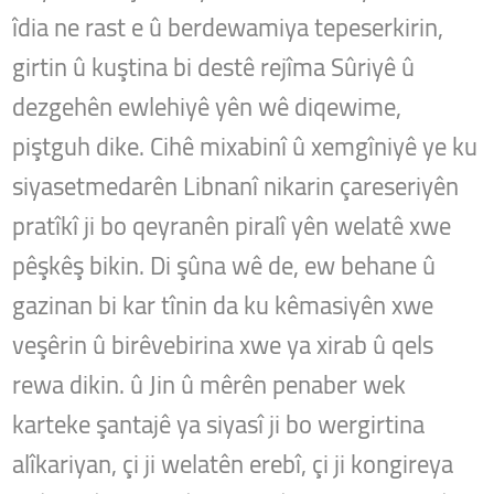
îdia ne rast e û berdewamiya tepeserkirin,
girtin û kuştina bi destê rejîma Sûriyê û
dezgehên ewlehiyê yên wê diqewime,
piştguh dike. Cihê mixabinî û xemgîniyê ye ku
siyasetmedarên Libnanî nikarin çareseriyên
pratîkî ji bo qeyranên piralî yên welatê xwe
pêşkêş bikin. Di şûna wê de, ew behane û
gazinan bi kar tînin da ku kêmasiyên xwe
veşêrin û
birêvebirina xwe ya xirab û qels
rewa dikin. û Jin û mêrên penaber wek
karteke şantajê ya siyasî ji bo wergirtina
alîkariyan, çi ji welatên erebî, çi ji kongireya