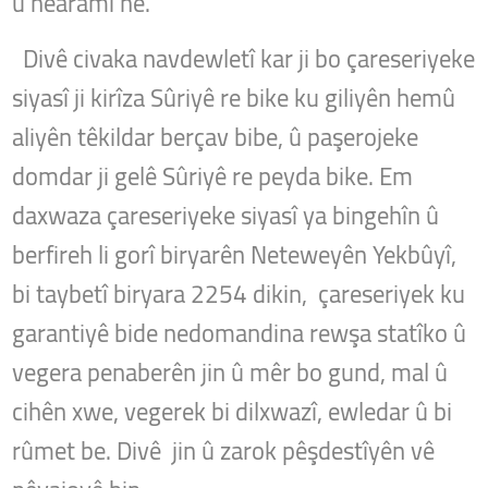
û nearamî ne.
Divê civaka navdewletî kar ji bo çareseriyeke
siyasî ji kirîza Sûriyê re bike ku giliyên hemû
aliyên têkildar berçav bibe, û paşerojeke
domdar ji gelê Sûriyê re peyda bike. Em
daxwaza çareseriyeke siyasî ya bingehîn û
berfireh li gorî biryarên Neteweyên Yekbûyî,
bi taybetî biryara 2254 dikin, çareseriyek ku
garantiyê bide nedomandina rewşa statîko û
vegera penaberên jin û mêr bo gund, mal û
cihên xwe, vegerek bi dilxwazî, ewledar û bi
rûmet be. Divê jin û zarok pêşdestîyên vê