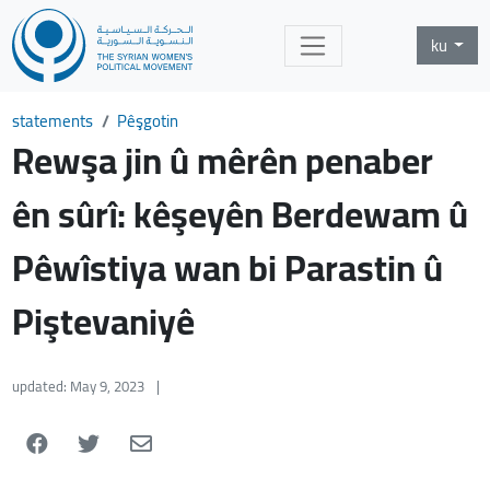
ku
statements
Pêşgotin
Rewşa jin û mêrên penaber
ên sûrî: kêşeyên Berdewam û
Pêwîstiya wan bi Parastin û
Piştevaniyê
updated: May 9, 2023
|