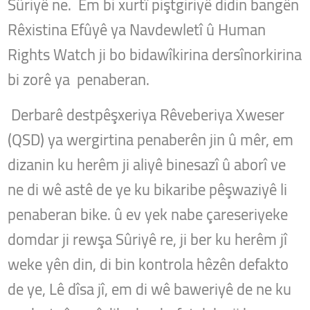
Sûriyê ne. Em bi xurtî piştgiriyê didin bangên
Rêxistina Efûyê ya Navdewletî û Human
Rights Watch ji bo bidawîkirina dersînorkirina
bi zorê ya penaberan.
Derbarê destpêşxeriya Rêveberiya Xweser
(QSD) ya wergirtina penaberên jin û mêr, em
dizanin ku herêm ji aliyê binesazî û aborî ve
ne di wê astê de ye ku bikaribe pêşwaziyê li
penaberan bike.
û ev yek nabe çareseriyeke
domdar ji rewşa Sûriyê re, ji ber ku herêm jî
weke yên din, di bin kontrola hêzên defakto
de ye, Lê dîsa jî, em di wê baweriyê de ne ku