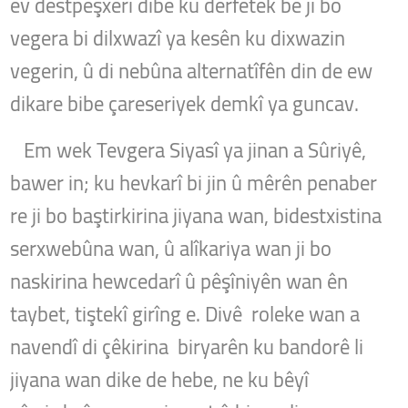
ev destpêşxerî dibe ku derfetek be ji bo
vegera bi dilxwazî ​​ya kesên ku dixwazin
vegerin, û di nebûna alternatîfên din de ew
dikare bibe çareseriyek demkî ya guncav.
Em wek Tevgera Siyasî ya jinan a Sûriyê,
bawer in; ku hevkarî bi jin û mêrên penaber
re ji bo baştirkirina jiyana wan, bidestxistina
serxwebûna wan, û alîkariya wan ji bo
naskirina hewcedarî û pêşîniyên wan ên
taybet, tiştekî girîng e. Divê roleke wan a
navendî di çêkirina biryarên ku bandorê li
jiyana wan dike de hebe, ne ku bêyî