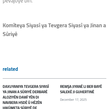
pêvajoyê bin.
Komîteya Siyasî ya Tevgera Siyasî ya Jinan a
Sûriyê
related
DAXUYANIYA TEVGERA SIYASÎ
REWŞA JIYANÊ LI BER BAYÊ
YA JINAN A SÛRIYÊ DERBARÊ
SALEKÊ JI GUHERTINÊ
ALOZIYÊN DAWÎ YÊN DI
December 17, 2025
NAVBERA HSDÊ Û HÊZÊN
HIKÛMETA SÛRIYÊ DE