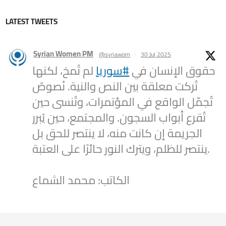
LATEST TWEETS
Syrian Women PM
@syriawpm
·
30 Jul 2025
حقوق الإنسان في
#سوريا
لم تُمحَ، لكنها
تُركت معلقة بين النص والنية. نُصوصٌ
تُجمّل الواقع في المؤتمرات، وتُنسى حين
تُقرع أبواب السجون. والمجتمع، حين يُبرر
الجريمة إن كانت منه، لا ينتصر للحق بل
ينتصر للظلم، ويترك النور حائرًا على العتبة.
الكاتب: محمد الشماع
2
1
Twitter