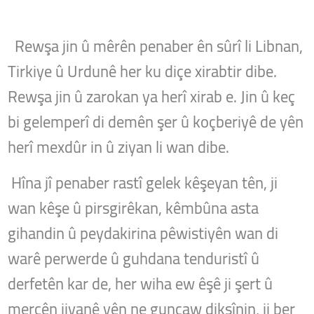
Rewşa jin û mêrên penaber ên sûrî li Libnan,
Tirkiye û Urdunê her ku diçe xirabtir dibe.
Rewşa jin û zarokan ya herî xirab e.
Jin û keç
bi gelemperî di demên şer û koçberiyê de yên
herî mexdûr in û ziyan li wan dibe.
Hîna jî penaber rastî gelek kêşeyan tên, ji
wan kêşe û pirsgirêkan, kêmbûna asta
gihandin û peydakirina pêwistiyên wan di
warê perwerde û guhdana tenduristî û
derfetên kar de, her wiha ew êşê ji şert û
mercên jiyanê yên ne guncaw dikşînin, ji ber