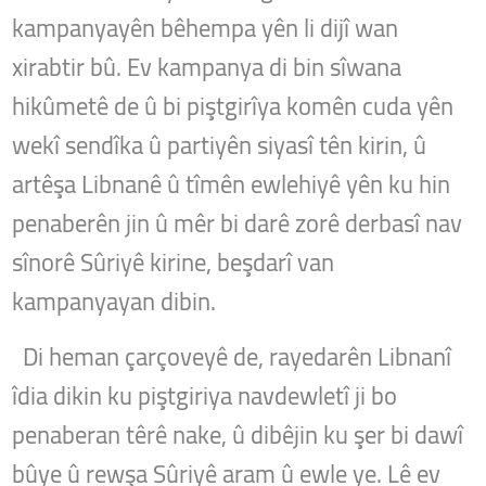
kampanyayên bêhempa yên li dijî wan
xirabtir bû. Ev kampanya di bin sîwana
hikûmetê de û bi piştgirîya komên cuda yên
wekî sendîka û partiyên siyasî tên kirin,
û
artêşa Libnanê û tîmên ewlehiyê yên ku hin
penaberên jin û mêr bi darê zorê derbasî nav
sînorê Sûriyê kirine, beşdarî van
kampanyayan dibin.
Di heman çarçoveyê de, rayedarên Libnanî
îdia dikin ku piştgiriya navdewletî ji bo
penaberan têrê nake, û dibêjin ku şer bi dawî
bûye û rewşa Sûriyê aram û ewle ye.
Lê ev