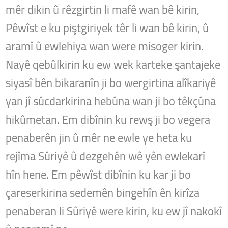
mêr dikin û rêzgirtin li mafê wan bê kirin,
Pêwîst e ku piştgiriyek têr li wan bê kirin, û
aramî û ewlehiya wan were misoger kirin.
Nayê qebûlkirin ku ew wek karteke şantajeke
siyasî bên bikaranîn ji bo wergirtina alîkariyê
yan jî sûcdarkirina hebûna wan ji bo têkçûna
hikûmetan. Em dibînin ku rewş ji bo vegera
penaberên jin û mêr ne ewle ye heta ku
rejîma Sûriyê û dezgehên wê yên ewlekarî
hîn hene. Em pêwîst dibînin ku kar ji bo
çareserkirina sedemên bingehîn ên kirîza
penaberan li Sûriyê were kirin, ku ew jî nakokî