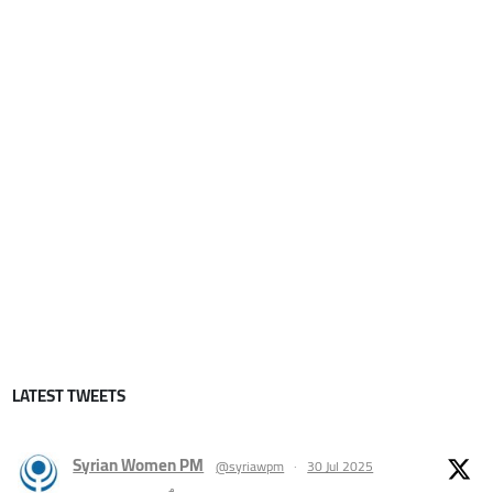
LATEST TWEETS
Syrian Women PM
@syriawpm
·
30 Jul 2025