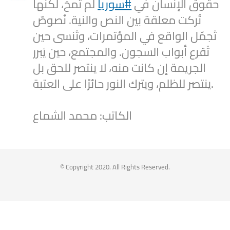
حقوق الإنسان في
#سوريا
لم تُمحَ، لكنها
تُركت معلقة بين النص والنية. نُصوصٌ
تُجمّل الواقع في المؤتمرات، وتُنسى حين
تُقرع أبواب السجون. والمجتمع، حين يُبرر
الجريمة إن كانت منه، لا ينتصر للحق بل
ينتصر للظلم، ويترك النور حائرًا على العتبة.
الكاتب: محمد الشماع
2
1
Twitter
Syrian Women PM
@syriawpm
·
25 Jul 2025
© Copyright 2020. All Rights Reserved.
Statement by the Syrian Women’s
Political Movement on the Latest
Escalations in As-Suwayda