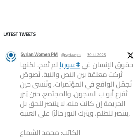
LATEST TWEETS
Syrian Women PM
@syriawpm
·
30 Jul 2025
حقوق الإنسان في
#سوريا
لم تُمحَ، لكنها
تُركت معلقة بين النص والنية. نُصوصٌ
تُجمّل الواقع في المؤتمرات، وتُنسى حين
تُقرع أبواب السجون. والمجتمع، حين يُبرر
الجريمة إن كانت منه، لا ينتصر للحق بل
ينتصر للظلم، ويترك النور حائرًا على العتبة.
الكاتب: محمد الشماع