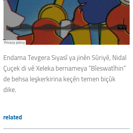
Endama Tevgera Siyasî ya jinên Sûriyê, Nidal
Çuçek di vê Xeleka bernameya “Bîeswatîhin”
de behsa leşkerkirina keçên temen biçûk
dike.
related