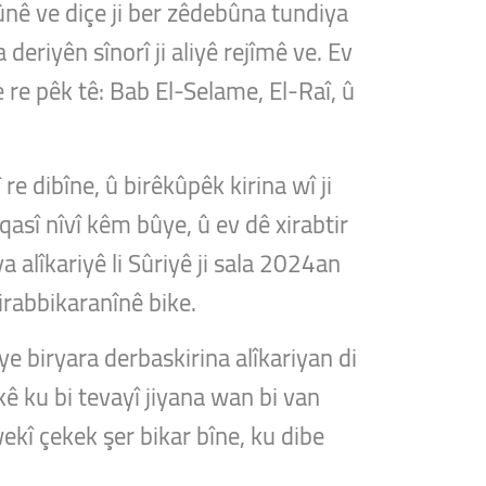
bûnê ve diçe ji ber zêdebûna tundiya
deriyên sînorî ji aliyê rejîmê ve. Ev
 re pêk tê: Bab El-Selame, El-Raî, û
e dibîne, û birêkûpêk kirina wî ji
 qasî nîvî kêm bûye, û ev dê xirabtir
lîkariyê li Sûriyê ji sala 2024an
xirabbikaranînê bike.
ye biryara derbaskirina alîkariyan di
lkê ku bi tevayî jiyana wan bi van
ekî çekek şer bikar bîne, ku dibe