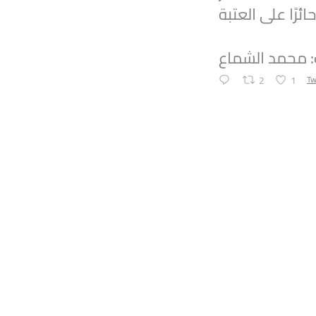
: محمد الشماع
2
1
Tw
Syrian Women PM
Statement by t
Movement on th
Suwayda
To read the st
link:
https://tinyur