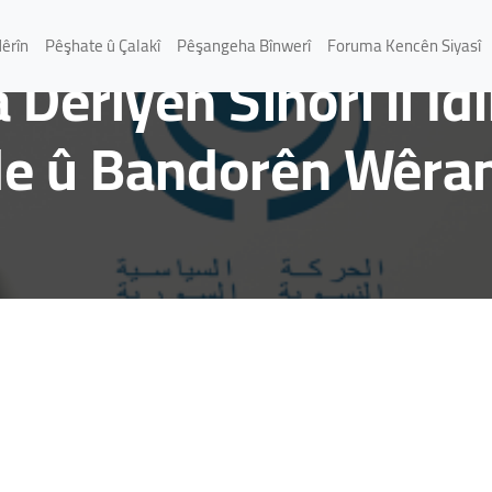
gera Siyasî ya Jinan
Nêrîn
Pêşhate û Çalakî
Pêşangeha Bînwerî
Foruma Kencên Siyasî
 Deriyên Sînorî li Id
e û Bandorên Wêrank