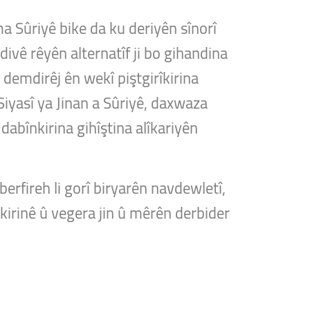
îma Sûriyê bike da ku deriyên sînorî
divê rêyên alternatîf ji bo gihandina
n demdirêj ên wekî piştgirîkirina
Siyasî ya Jinan a Sûriyê, daxwaza
dabînkirina gihîştina alîkariyên
berfireh li gorî biryarên navdewletî,
nkirinê û vegera jin û mêrên derbider