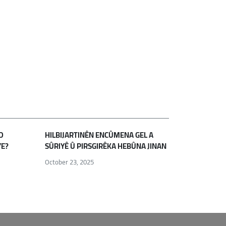
D
HILBIJARTINÊN ENCÛMENA GEL A
YE?
SÛRIYÊ Û PIRSGIRÊKA HEBÛNA JINAN
October 23, 2025