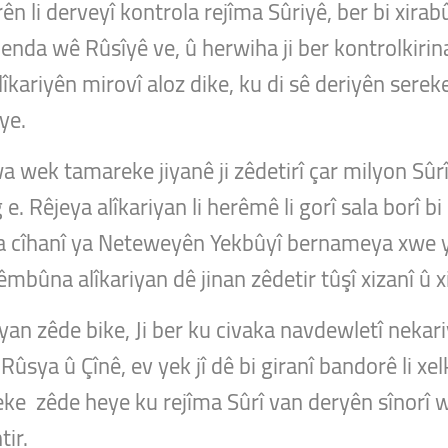
rên li derveyî kontrola rejîma Sûriyê, ber bi xira
benda wê Rûsîyê ve, û herwiha ji ber kontrolkirina 
îkariyên mirovî aloz dike, ku di sê deriyên sereke
 ye.
wek tamareke jiyanê ji zêdetirî çar milyon Sûrî r
 e. Rêjeya alîkariyan li herêmê li gorî sala borî bi
 cîhanî ya Neteweyên Yekbûyî bernameya xwe ya a
êmbûna alîkariyan dê jinan zêdetir tûşî xizanî û 
yan zêde bike, Ji ber ku civaka navdewletî nekari
Rûsya û Çînê, ev yek jî dê bi giranî bandorê li xe
yeke zêde heye ku rejîma Sûrî van deryên sînorî w
ir.