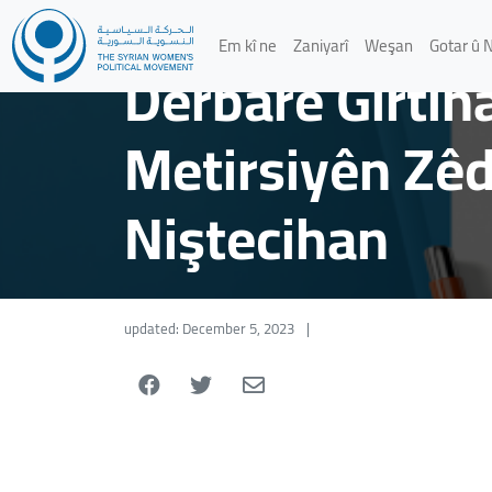
Daxuyaniya Tev
Em kî ne
Zaniyarî
Weşan
Gotar û 
Derbarê Girtina
Metirsiyên Zêd
Niştecihan
updated: December 5, 2023
|