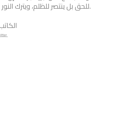
للحق بل ينتصر للظلم، ويترك النور حائرًا على العتبة.
الكاتب
itter
@syriawpm
·
25 Jul 2025
he Syrian Women’s Political
e Latest Escalations in As-
atement through the following
l.com/yp7ypjz6