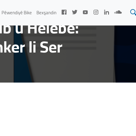
 a Sûriyê
Pêwendiyê Bike
Bexşandin
lib û Helebê:
er li Ser