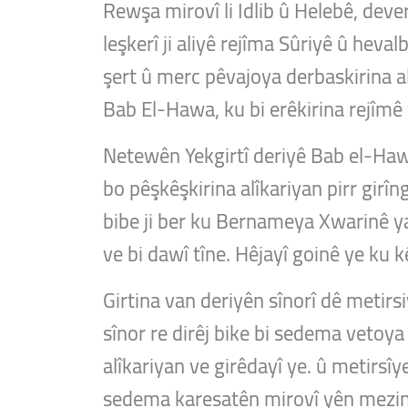
Rewşa mirovî li Idlib û Helebê, deve
leşkerî ji aliyê rejîma Sûriyê û heval
şert û merc pêvajoya derbaskirina al
Bab El-Hawa, ku bi erêkirina rejîmê
Netewên Yekgirtî deriyê Bab el-Hawa 
bo pêşkêşkirina alîkariyan pirr girîng
bibe ji ber ku Bernameya Xwarinê ya
ve bi dawî tîne. Hêjayî goinê ye ku k
Girtina van deriyên sînorî dê metirsi
sînor re dirêj bike bi sedema vetoya 
alîkariyan ve girêdayî ye. û metirsî
sedema karesatên mirovî yên mezint