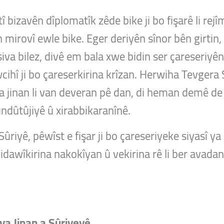
î bizavên dîplomatîk zêde bike ji bo fişarê li rej
 mirovî ewle bike. Eger deriyên sînor bên girtin, 
ersiva bilez, divê em bala xwe bidin ser çareseriyê
ihî ji bo çareserkirina krîzan. Herwiha Tevgera 
iya jinan li van deveran pê dan, di heman demê de 
undûtûjiyê û xirabbikaranînê.
ûriyê, pêwîst e fişar ji bo çareseriyeke siyasî ya 
 bidawîkirina nakokîyan û vekirina rê li ber avada
ya Jinan a Sûriyeyê