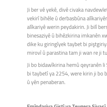
Ji ber vê yekê, divê civaka navdewlet
vekirî bihêle û derbasbûna alîkariyên
alîkariyê werin peydakirin. Ji bilî b
binesaziyê û bihêzkirina imkanên xwc
dike ku giringîyek taybet bi piştgir
mirovî û parastina tam ji wan re ji t
Ji bo bidawîkirina hemû qeyranên li S
bi taybetî ya 2254, were kirin ji bo
û yên penaberan.
Emîndariya Giştî ya Tevgera Siyasî 