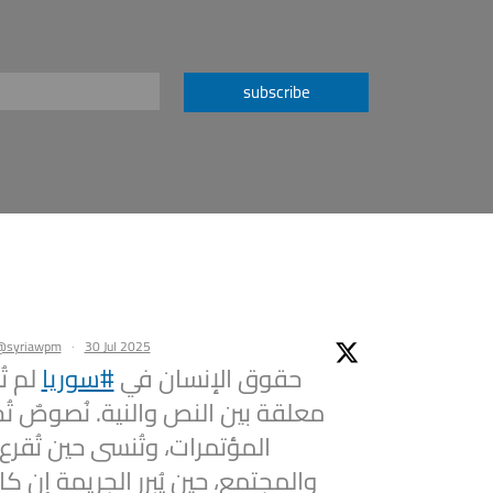
subscribe
@syriawpm
·
30 Jul 2025
حقوق الإنسان في
#سوريا
لم تُ
معلقة بين النص والنية. نُصوصٌ تُ
المؤتمرات، وتُنسى حين تُقرع
والمجتمع، حين يُبرر الجريمة إن كان