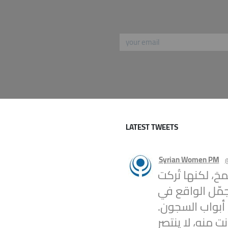
LATEST TWEETS
Syrian Women PM
محَ، لكنها تُركت
جمّل الواقع في
 أبواب السجون.
ت منه، لا ينتصر