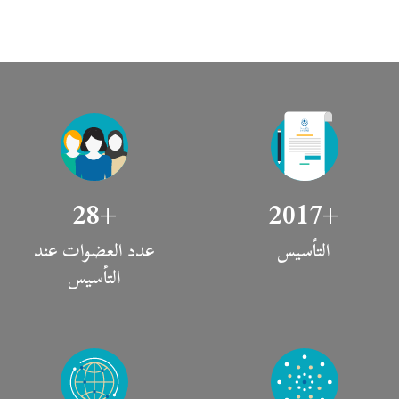
28
+
2017
+
التأسيس
عدد العضوات عند
التأسيس