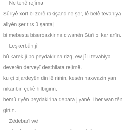
Ne tenê rejîma
Sûriyê xort bi zorê rakişandine şer, lê belê tevahiya
aliyên şer tirs û şantaj
bi mebesta biserbazkirina ciwanên Sûrî bi kar anîn
.
Leşkerbûn jî
bû karek ji bo peydakirina rizq, ew jî li tevahiya
deverên derveyî desthilata rejîmê,
ku çi bijardeyên din lê nînin, kesên naxwazin yan
nikaribin çekê hilbigirin,
hemû riyên peydakirina debara jiyanê li ber wan tên
girtin
.
Zêdebarî wê