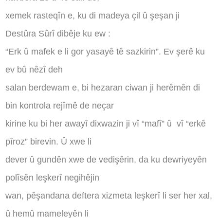
xemek rasteqîn e, ku di madeya çil û şeşan ji
Destûra Sûrî dibêje ku ew :
“Erk û mafek e li gor yasayê tê sazkirin”. Ev şerê ku
ev bû nêzî deh
salan berdewam e, bi hezaran ciwan ji herêmên di
bin kontrola rejîmê de neçar
kirine ku bi her awayî dixwazin ji vî “mafî” û
vî “erkê
pîroz” birevin. Û xwe li
dever û gundên xwe de vedişêrin, da ku dewriyeyên
polîsên leşkerî negihêjin
wan, pêşandana deftera xizmeta leşkerî li ser her xal,
û hemû mameleyên li