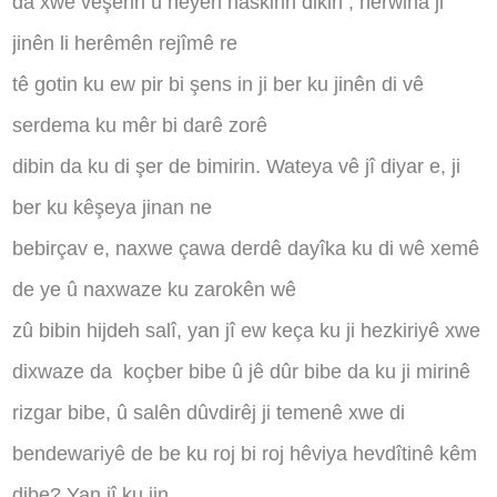
da xwe veşêrin û neyên naskirin dikin , herwiha ji
jinên li herêmên rejîmê re
tê gotin ku ew pir bi şens in ji ber ku jinên di vê
serdema ku mêr bi darê zorê
dibin da ku di şer de bimirin. Wateya vê jî diyar e, ji
ber ku kêşeya jinan ne
bebirçav e, naxwe çawa derdê dayîka ku di wê xemê
de ye û naxwaze ku zarokên wê
zû bibin hijdeh salî, yan jî ew keça ku ji hezkiriyê xwe
dixwaze da
koçber bibe û jê dûr bibe da ku ji mirinê
rizgar bibe, û salên dûvdirêj ji temenê xwe di
bendewariyê de be ku roj bi roj hêviya hevdîtinê kêm
dibe? Yan jî ku jin