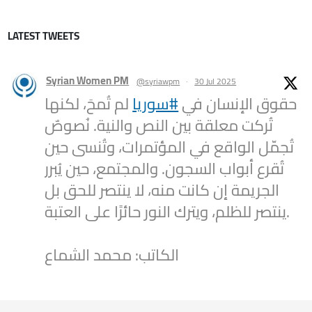
LATEST TWEETS
Syrian Women PM
@syriawpm
·
30 Jul 2025
حقوق الإنسان في
#سوريا
لم تُمحَ، لكنها
تُركت معلقة بين النص والنية. نُصوصٌ
تُجمّل الواقع في المؤتمرات، وتُنسى حين
تُقرع أبواب السجون. والمجتمع، حين يُبرر
الجريمة إن كانت منه، لا ينتصر للحق بل
ينتصر للظلم، ويترك النور حائرًا على العتبة.
الكاتب: محمد الشماع
2
1
Twitter