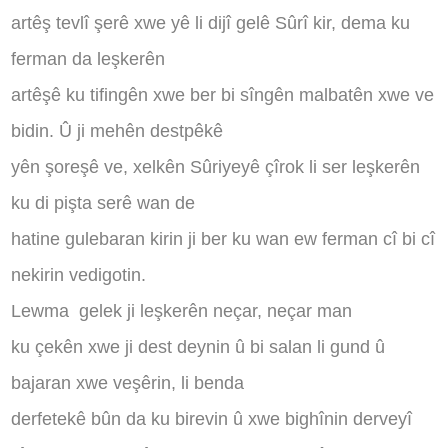
artêş tevlî şerê xwe yê li dijî gelê Sûrî kir, dema ku
ferman da leşkerên
artêşê ku tifingên xwe ber bi sîngên malbatên xwe ve
bidin. Û ji mehên destpêkê
yên şoreşê ve, xelkên Sûriyeyê çîrok li ser leşkerên
ku di pişta serê wan de
hatine gulebaran kirin ji ber ku wan ew ferman cî bi cî
nekirin vedigotin.
Lewma
gelek ji leşkerên neçar, neçar man
ku çekên xwe ji dest deynin û bi salan li gund û
bajaran xwe veşêrin, li benda
derfetekê bûn da ku birevin û xwe bighînin derveyî