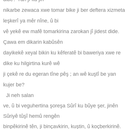
nikarbe zewaca xwe tomar bike ji ber deftera xizmeta
leşkerî ya mêr nîne, û bi
vê yekê ew mafê tomarkirina zarokan jî jidest dide.
Çawa em dikarin kabûsên
dayikekê xeyal bikin ku kêferatê bi baweriya xwe re
dike ku hilgirtina kurê wê
ji çekê re du egeran tîne pêş ; an wê kuştî be yan
kujer be?
Ji neh salan
ve, û bi veguhertina şoreşa Sûrî ku bûye şer, jinên
Sûriyê tûşî hemû rengên
binpêkirinê tên, ji binçavkirin, kuştin, û koçberkirinê.