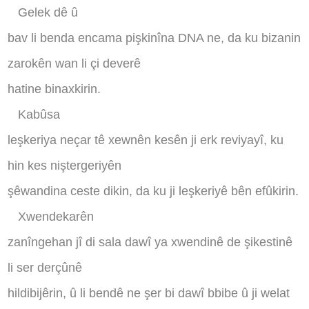
Gelek dê û
bav li benda encama pişkinîna DNA ne, da ku bizanin
zarokên wan li çi deverê
hatine binaxkirin
.
Kabûsa
leşkeriya neçar tê xewnên kesên ji erk reviyayî, ku
hin kes niştergeriyên
şêwandina ceste dikin, da ku ji leşkeriyê bên efûkirin
.
Xwendekarên
zanîngehan jî di sala dawî ya xwendinê de şikestinê
li ser derçûnê
hildibijêrin, û li bendê ne şer bi dawî bbibe û ji welat