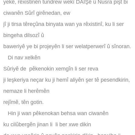
yekê, rêxistinên tundrew wekî DAIŞê û Nusra pişt bi
ciwanên Sûrî girênedan, ew
jî ji tirsa têreçûna binyata wan ya rêxistinî, ku li ser
bingeha dilsozî û
baweriyê ye bi projeyên li ser welatperwerî û sînoran
.
Di nav xelkên
Sûriyê de
pêkenokin xemgîn li ser reva
ji leşkeriya neçar ku ji hemî aliyên şer tê pesendkirin,
nemaze li herêmên
rejîmê, tên
gotin.
Hin ji wan pêkenokan behsa wan ciwanên
ku cilûbergên jinan li
li ber xwe dikin