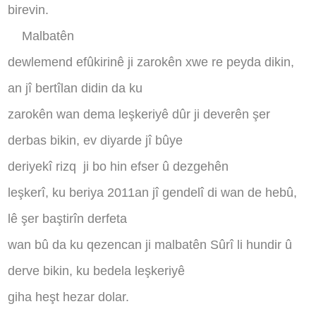
birevin
.
Malbatên
dewlemend efûkirinê ji zarokên xwe re peyda dikin,
an jî bertîlan didin da ku
zarokên wan dema leşkeriyê dûr ji deverên şer
derbas bikin, ev diyarde jî bûye
deriyekî rizq
ji bo hin efser û dezgehên
leşkerî, ku beriya 2011an jî gendelî di wan de hebû,
lê şer baştirîn derfeta
wan bû da ku qezencan ji malbatên Sûrî li hundir û
derve bikin, ku bedela leşkeriyê
giha heşt hezar dolar.