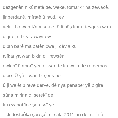
dezgehên hikûmetê de, weke, tomarkirina zewacê,
jinberdanê, mîratê û hwd.. ev
yek ji bo wan Kabûsek e rê li pêş kar û tevgera wan
digire, û bi vî awayî ew
dibin barê malbatên xwe ji dêvla ku
alîkariya wan bikin di
rewşên
ewlehî û aborî yên dijwar de ku welat tê re derbas
dibe. Û yê ji wan bi şens be
û ji welêt bireve derve, dê riya penaberiyê bigire li
şûna mirina di şerekî de
ku ew nabîne şerê wî ye.
Ji destpêka şoreşê, di sala 2011 an de, rejîmê