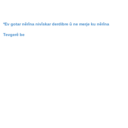
*Ev gotar nêrîna nivîskar derdibre û ne merje ku nêrîna
Tevgerê be