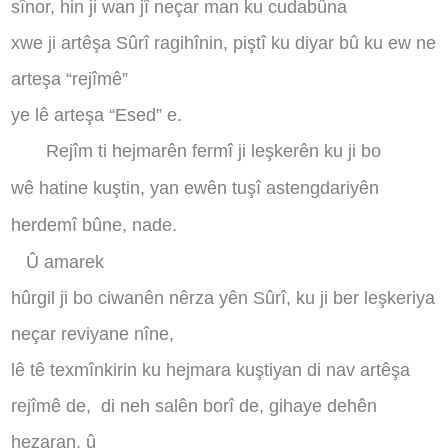
sînor, hin ji wan jî neçar man ku cudabûna
xwe ji artêşa Sûrî ragihînin, piştî ku diyar bû ku ew ne
arteşa “rejîmê”
ye lê arteşa “Esed” e.
Rejîm ti hejmarên fermî ji leşkerên ku ji bo
wê hatine kuştin, yan ewên tuşî astengdariyên
herdemî bûne, nade.
Û amarek
hûrgil ji bo ciwanên nêrza yên Sûrî, ku ji ber leşkeriya
neçar reviyane nîne,
lê tê texmînkirin ku hejmara kuştiyan di nav artêşa
rejîmê de,
di neh salên borî de, gihaye dehên
hezaran, û