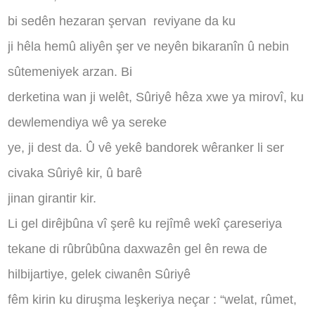
bi sedên hezaran şervan
reviyane da ku
ji hêla hemû aliyên şer ve neyên bikaranîn û nebin
sûtemeniyek arzan. Bi
derketina wan ji welêt, Sûriyê hêza xwe ya mirovî, ku
dewlemendiya wê ya sereke
ye, ji dest da. Û vê yekê bandorek wêranker li ser
civaka Sûriyê kir, û barê
jinan girantir kir.
Li gel dirêjbûna vî şerê ku rejîmê wekî çareseriya
tekane di rûbrûbûna daxwazên gel ên rewa de
hilbijartiye, gelek ciwanên Sûriyê
fêm kirin ku diruşma leşkeriya neçar : “welat, rûmet,