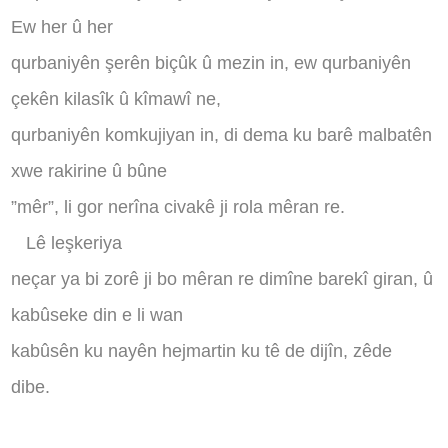
Ew her û her
qurbaniyên şerên biçûk û mezin in, ew qurbaniyên
çekên kilasîk û kîmawî ne,
qurbaniyên komkujiyan in, di dema ku barê malbatên
xwe rakirine û bûne
”mêr”, li gor nerîna civakê ji rola mêran re.
Lê leşkeriya
neçar ya bi zorê ji bo mêran re dimîne barekî giran, û
kabûseke din e li wan
kabûsên ku nayên hejmartin ku tê de dijîn, zêde
dibe.