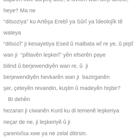
heye? Ma ne
“dilsoziya” ku Artêşa Erebî ya Sûrî ya îdeolojîk tê
wateya
“dilsozî” ji kesayetiya Esed û malbata wî re ye, û piştî
wan ji
“pêlavên leşkerî” yên efserên paye
bilind û berjewendiyên wan re, û
ji
berjewendiyên hevkarên wan ji
bazirganên
şer, çeteyên revandin, kuştin û madeyên hişbir?
Bi dehên
hezaran ji ciwanên Kurd ku di temenê leşkeriya
neçar de ne, ji leşkeriyê û ji
çarenivîsa xwe ya ne zelal ditirsin
.