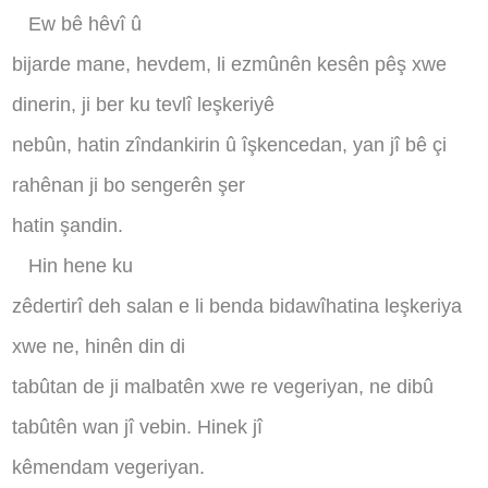
Ew bê hêvî û
bijarde mane, hevdem, li ezmûnên kesên pêş xwe
dinerin, ji ber ku tevlî leşkeriyê
nebûn, hatin zîndankirin û îşkencedan, yan jî bê çi
rahênan ji bo sengerên şer
hatin şandin
.
Hin hene ku
zêdertirî deh salan e li benda bidawîhatina leşkeriya
xwe ne, hinên din di
tabûtan de ji malbatên xwe re vegeriyan, ne dibû
tabûtên wan jî vebin. Hinek jî
kêmendam vegeriyan
.