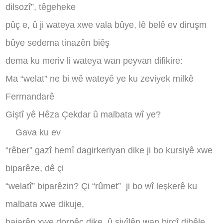
dilsozî”, têgeheke
pûç e, û ji wateya xwe vala bûye, lê belê ev diruşm
bûye sedema tinazên biêş
dema ku meriv li wateya wan peyvan difikire:
Ma “welat” ne bi wê wateyê ye ku zeviyek milkê
Fermandarê
Giştî yê Hêza Çekdar û malbata wî ye?
Gava ku ev
“rêber” gazî hemî dagirkeriyan dike ji bo kursiyê xwe
biparêze, dê çi
“welatî” biparêzin? Çi “rûmet”
ji bo wî leşkerê ku
malbata xwe dikuje,
bajarên xwe dorpêç dike, û sivîlên wan birçî dihêle,